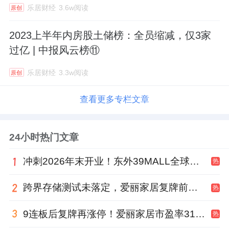
乐居财经
3.6w阅读
原创
2023上半年内房股土储榜：全员缩减，仅3家
过亿 | 中报风云榜⑪
乐居财经
3.3w阅读
原创
查看更多专栏文章
24小时热门文章
冲刺2026年末开业！东外39MALL全球招商启幕，重构东直门商圈格局
热
跨界存储测试未落定，爱丽家居复牌前自揭多重风险
热
9连板后复牌再涨停！爱丽家居市盈率318倍，跨界收购案尚未落地
热