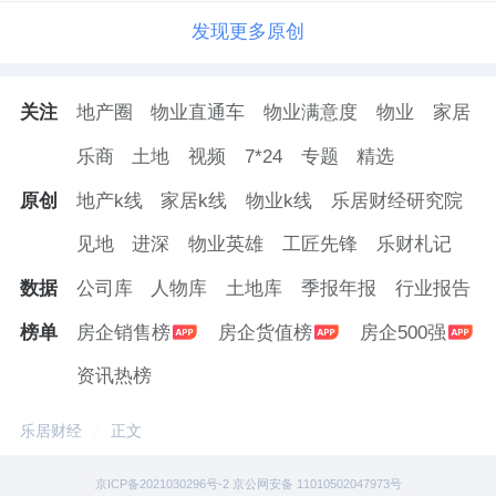
发现更多原创
关注
地产圈
物业直通车
物业满意度
物业
家居
乐商
土地
视频
7*24
专题
精选
原创
地产k线
家居k线
物业k线
乐居财经研究院
见地
进深
物业英雄
工匠先锋
乐财札记
数据
公司库
人物库
土地库
季报年报
行业报告
榜单
房企销售榜
房企货值榜
房企500强
资讯热榜
乐居财经
正文
京ICP备2021030296号-2 京公网安备 11010502047973号