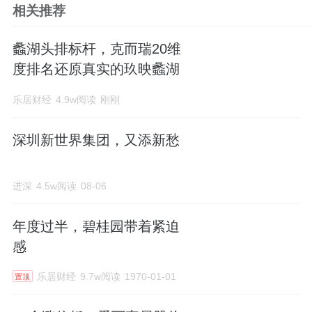
相关推荐
蠡湖头排标杆，克而瑞20维
度排名还原真实的玖映蠡湖
乐居财经
4.9w阅读
刚刚
深圳新世界集团，又添新愁
进深
4.5w阅读
08-06
年度过半，碧桂园带着紧迫
感
乐居财经
9.7w阅读
1970-01-01
置顶