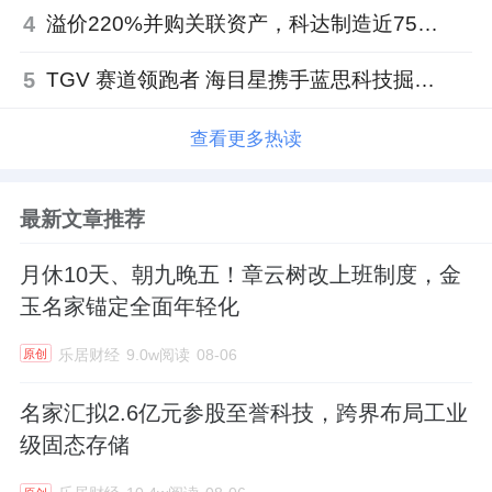
4
溢价220%并购关联资产，科达制造近75亿元重组被否
5
TGV 赛道领跑者 海目星携手蓝思科技掘金先进封装
查看更多热读
最新文章推荐
月休10天、朝九晚五！章云树改上班制度，金
玉名家锚定全面年轻化
乐居财经
9.0w阅读
08-06
原创
名家汇拟2.6亿元参股至誉科技，跨界布局工业
级固态存储