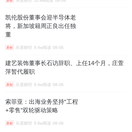
乐居财经
10.4w阅读
08-06
原创
凯伦股份董事会迎半导体老
将，新加坡籍周正良出任独
董
乐居财经
9.4w阅读
08-06
原创
建艺装饰董事长石访辞职、上任14个月，庄萱
萍暂代履职
乐居财经
9.4w阅读
08-06
原创
索菲亚：出海业务坚持“工程
+零售”双轮驱动策略
乐居财经
9.8w阅读
08-06
原创