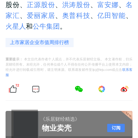
股份、
正源股份
、
洪涛股份
、
富安娜
、
名
家汇
、
爱丽家居
、
奥普科技
、
亿田智能
、
火星人
和
公牛集团
。
上市家居企业市值周排行榜
重要提示：
本文仅代表作者个人观点，并不代表乐居财经立场。 本文著作权，归乐
居财经所有。未经允许，任何单位或个人不得在任何公开传播平台上使用本文内容；
经允许进行转载或引用时，请注明来源。联系请发邮件至ljcj@leju.com或点击
联系客
服
72
《乐居财经精选》
物业卖壳
订阅