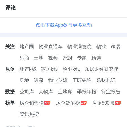
评论
点击下载App参与更多互动
关注
地产圈
物业直通车
物业满意度
物业
家居
乐商
土地
视频
7*24
专题
精选
原创
地产k线
家居k线
物业k线
乐居财经研究院
见地
进深
物业英雄
工匠先锋
乐财札记
数据
公司库
人物库
土地库
季报年报
行业报告
榜单
房企销售榜
房企货值榜
房企500强
资讯热榜