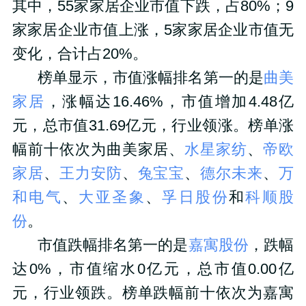
其中，55家家居企业市值下跌，占80%；9
家家居企业市值上涨，5家家居企业市值无
变化，合计占20%。
榜单显示，市值涨幅排名第一的是
曲美
家居
，涨幅达16.46%，市值增加4.48亿
元，总市值31.69亿元，行业领涨。榜单涨
幅前十依次为曲美家居、
水星家纺
、
帝欧
家居
、
王力安防
、
兔宝宝
、
德尔未来
、
万
和电气
、
大亚圣象
、
孚日股份
和
科顺股
份
。
市值跌幅排名第一的是
嘉寓股份
，跌幅
达0%，市值缩水0亿元，总市值0.00亿
元，行业领跌。榜单跌幅前十依次为嘉寓