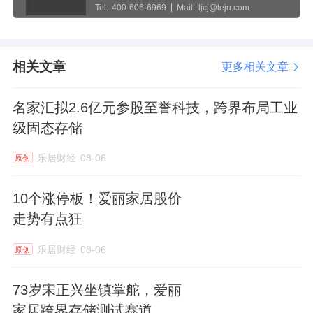
Tel:
400-606-6969
Mail:
ljcj@leju.com
相关文章
更多相关文章
名家汇拟2.6亿元参股至誉科技，跨界布局工业
级固态存储
乐居财经
08-06
原创
10个涨停板！爱丽家居股价
走势有点狂
乐居财经
08-06
原创
73岁宋正兴坐镇掌舵，爱丽
家居跨界存储测试赛道