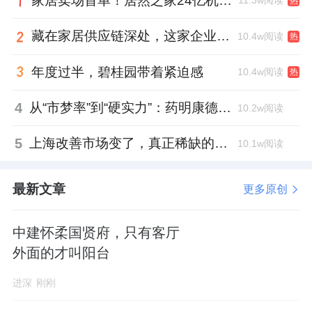
家居卖场首单！居然之家24亿机构间REITs获深交所无异议函
11.3w阅读
热
藏在家居供应链深处，这家企业正在悄悄转型
10.4w阅读
热
年度过半，碧桂园带着紧迫感
10.4w阅读
热
4
从“市梦率”到“硬实力”：药明康德如何用业绩填平2021年估值鸿沟？
10.2w阅读
5
上海改善市场变了，真正稀缺的是这类社区
10.1w阅读
最新文章
更多原创
中建怀柔国贤府，只有客厅
外面的才叫阳台
进深
刚刚