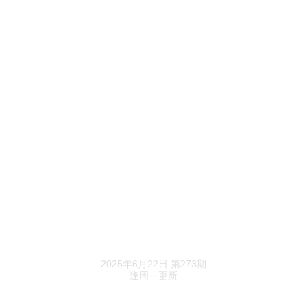
年薪120万，东原仁知新总裁是个搞人力的
东原仁知服务扭亏，罗韶颖的薪酬翻了倍
孙涛勇拉上杨兴运，花1.56亿当上浦江中国新老
板
家居k线
陶瓷行业在筛选真正的玩家
照明龙头脱帽了
乐居财经精选
2025年6月22日 第273期
锐迈科技，离上市又近了一步
逢周一更新