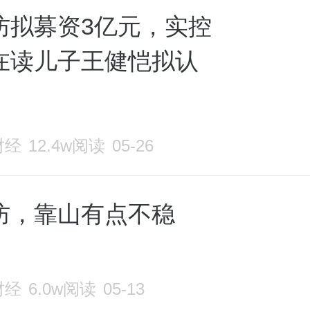
防拟募资3亿元，实控
在读儿子王健恺拟认
财经
12.4w阅读
05-26
防，靠山有点不稳
财经
6.0w阅读
05-13