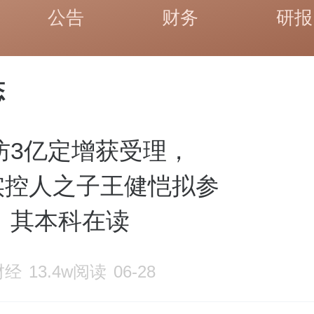
公告
财务
研报
态
防3亿定增获受理，
”实控人之子王健恺拟参
、其本科在读
财经
13.4w阅读
06-28