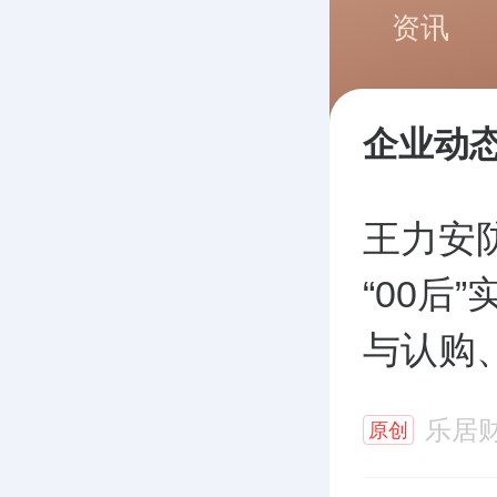
资讯
企业动
王力安
“00后
与认购
乐居
原创