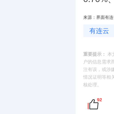
来源：界面有连
有连云
重要提示：
本
户的信息需求
注有误，或涉
情况证明等相
核处理。
92