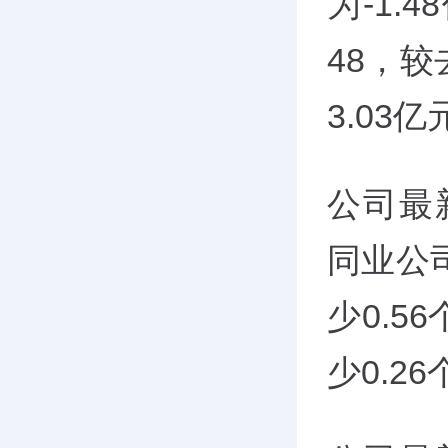
为-1
48，
3.03
公司最
同业公
少0.
少0.2