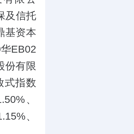
担保及信托
鼎基资本
华EB02
股份有限
放式指数
50%、
1.15%、