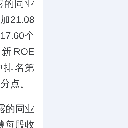
露的同业
21.08
.60个
新ROE
司中排名第
百分点。
披露的同业
薄每股收