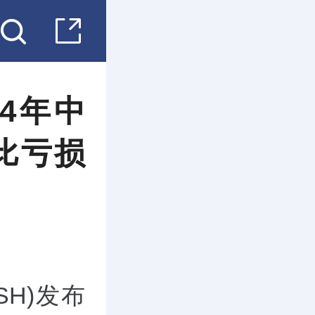
24年中
同比亏损
.SH)发布