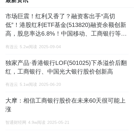
最新资讯
金，加强信贷资金管理，支持企业生产和
技术改造，为我国经济建设服务。2014年1
市场巨震！红利又香了？融资客出手“高切
月29日，工商银行签署了一份股份购买协
低”！港股红利ETF基金(513820)融资余额创新
高，股息率达6.8%！中国移动、工商银行等分
议，工商银行同意向标准银行伦敦控股有
红全汇总
有连云
5.2w阅读
2025-09-04
限公司收购标准银行公众有限公司已发行
股份的60%，标准银行集团有限公司作为
独家产品·香港银行LOF(501025)下杀溢价后翻
红，工商银行、中国光大银行股价创新高
标银伦敦在股份购买协议项下义务的担保
人签署股份购买协议。2014年12月，中国
有连云
5.1w阅读
2025-06-20
工商银行收购标准银行获得银监会、英国
大摩：相信工商银行股价在未来60天很可能上
审慎监管局及南非储备银行的批准。
涨
[1]2016年6月22日，由世界品牌实验室
智通财经网
4.9w阅读
2025-05-21
(World Brand Lab)主办的“世界品牌大会”于