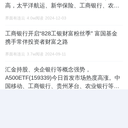
高，太平洋航运、新华保险、工商银行、农业
银行等领涨
界面有连云
4.0w阅读
2024-12-03
工商银行开启“828工银财富粉丝季” 富国基金
携手常伴投资者财富之路
界面有连云
3.7w阅读
2024-09-11
汇金持股、央企银行等概念强势，
A500ETF(159339)今日首发市场热度高涨。中
国移动、工商银行、贵州茅台、农业银行等表
现突出。
界面有连云
3.7w阅读
2024-09-10
港股盈利结构优势明显，恒生港股通
ETF(159318)强势上行，理想汽车、周大福、