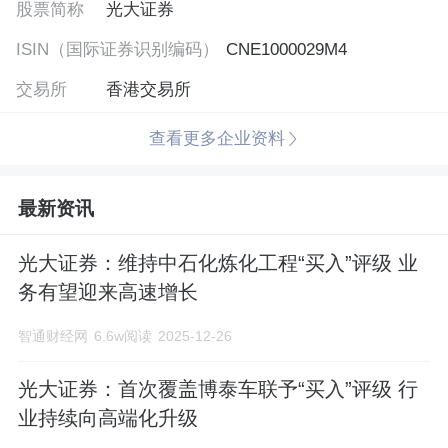
股票简称
(以下简称“光大集团”)的核心金融服务平
光大证券
ISIN（国际证券识别编码）
台。公司先后于2009年8月18日和2016年8
CNE1000029M4
交易所
月18日分别在上海证券交易所及香港联合
香港交易所
交易所主板上市(股票代
查看更多企业资料
码:601788.SH,6178.HK),是一家A+H股上市
最新资讯
券商。成立二十余年来,光大证券秉承“以客
户为中心”的服务理念和“为国家图富强,为
光大证券：维持中石化炼化工程“买入”评级 业
天下聚财富”的核心价值观,坚持“综合化经
务有望迎来高速增长
营、国际化战略、创新引领、合规稳健”的
智通财经网
6.6w阅读
2025-12-26
经营管理理念,各业务条线均衡发展,主要业
光大证券：首次覆盖博泰车联予“买入”评级 行
务稳居行业前列。继2016首次入选《财
业持续向高端化升级