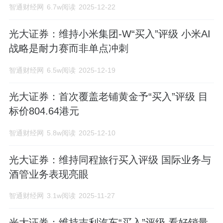
富》中国500强后,光大证券连续三年蝉联
智通财经网
6.7w阅读
2025-12-22
“年度最佳证券公司”,连续三年跻身“亚洲品
光大证券：维持小米集团-W“买入”评级 小米AI
牌500强”、“中国品牌500强”,荣获“最受投资
战略是耐力赛而非单点冲刺
者信赖的上市券商”等行业重要奖项,品牌知
智通财经网
6.5w阅读
2025-12-19
名度和社会影响力持续提升。光大证券目
光大证券：首次覆盖老铺黄金予“买入”评级 目
前已在全国32个省级行政单位的122个城市
标价804.64港元
设立了14家分公司和243家营业部。目前公
智通财经网
5.8w阅读
2025-12-10
司托管资产超万亿元,服务客户逾340万户。
光大证券：维持同程旅行买入评级 国际业务与
依托线上线下全面布局,形成了7*24小时的
酒管业务表现亮眼
立体化用户服务体系。光大证券海外业务
智通财经网
3.1w阅读
2025-11-27
立足香港,服务全球,致力打造光大新鸿基品
牌,为境内外客户提供包括证券经纪、投
光大证券：维持吉利汽车“买入”评级 看好销量