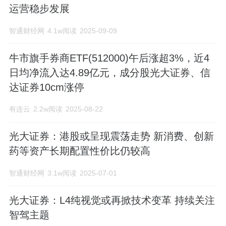
运营稳步发展
智通财经网
4.1w阅读
2025-09-09
牛市旗手券商ETF(512000)午后涨超3%，近4
日均净流入达4.89亿元，成分股光大证券、信
达证券10cm涨停
有连云
2.2w阅读
2025-08-22
光大证券：港股或呈现震荡走势 新消费、创新
药等资产长期配置性价比仍较高
智通财经网
3.1w阅读
2025-07-01
光大证券：L4纯视觉或再掀技术变革 持续关注
智驾主题