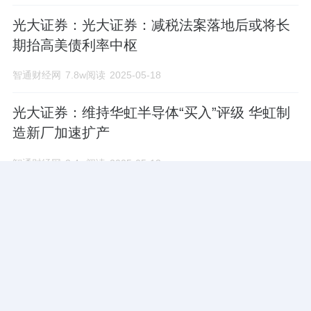
光大证券：光大证券：减税法案落地后或将长
期抬高美债利率中枢
智通财经网
7.8w阅读
2025-05-18
光大证券：维持华虹半导体“买入”评级 华虹制
造新厂加速扩产
智通财经网
3.4w阅读
2025-05-13
光大证券：丘钛科技收购TDK微型马达资产业
务 维持“买入”评级
智通财经网
3.6w阅读
2025-05-13
光大证券：非农暂时稳定 缓和市场衰退担忧