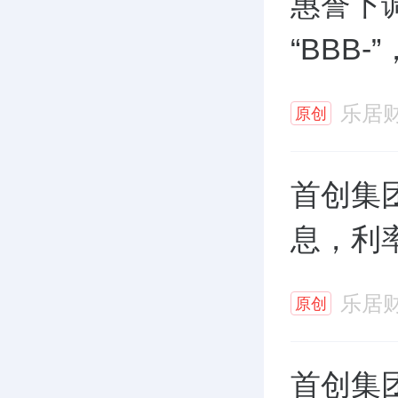
惠誉下
“BBB-
乐居
原创
首创集团
息，利率
乐居
原创
首创集团