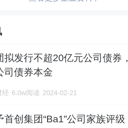
家，境外持股上市公司2家，国内
讯
基金2家，香港上市基金1家。截止2
底，首创集团总资产为452亿元，
团拟发行不超20亿元公司债券
公司债券本金
110亿元，资产构成中市政基础设
产和金融服务三大主业占90%以
财经
6.0w阅读
2024-02-21
加快国际化进程的同时，努力规范
首创集团“Ba1”公司家族评