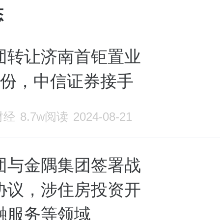
态
团转让济南首钜置业
股份，中信证券接手
财经
8.7w阅读
2024-08-21
团与金隅集团签署战
协议，涉住房投资开
融服务等领域