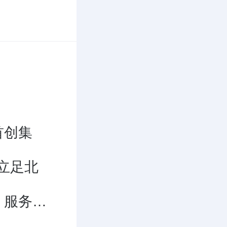
首创集
是立足北
服务商”