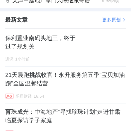
5
天津中建地产掌门人陈继东寄语青年“跳出舒适区”，曾任银行信贷经理
9.9w阅读
最新文章
更多原创
保利置业南码头地王，终于
过了规划关
进深
1小时前
21天晨跑挑战收官！永升服务第五季"宝贝加油
跑"全国温馨结营
乐居财经
16:54
原创
育珠成光：中海地产“寻找珍珠计划”走进甘肃
临夏探访学子家庭