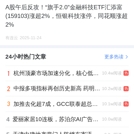
A股午后反攻！“旗手2.0”金融科技ETF汇添富
(159103)涨超2%，恒银科技涨停，同花顺涨超
2%
有连云
2025-11-24
24小时热门文章
更多热读
杭州顶豪市场加速分化，核心低密资产迎来价值兑现
10.4w阅读
热
中报多项指标再创历史新高 药明康德将高质量发展成果“分发”到位
10.2w阅读
热
加推去化超7成，GCC联泰超总湾再次引爆深圳顶豪市场认购热潮
10.1w阅读
热
4
爱丽家居10连板，苏泊尔AI广告翻车，居然之家首单REITs获批丨家居周记
10.0w阅读