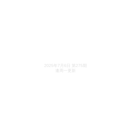
停牌15个月，新城悦服务走到复牌关口
30年老兵蔡占宁带队，金地物业要闯IPO冰封
期？
大悦城控股新帅第一箭：合并！
乐居财经精选
鑫苑服务权力洗牌：谁赢了，谁输了，谁还在
2025年7月6日 第275期
逢周一更新
家居k线
亚振家居摘帽了！
火星人主动放弃了一张底牌
宜家，最近动静挺大