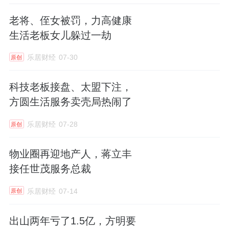
公司，质疑其是否为特发服务员工或高管的代
持公司，担忧背后存在利益输送或股权代持的
老将、侄女被罚，力高健康
生活老板女儿躲过一劫
违规情形。
乐居财经
07-30
原创
第二大维度，面对股价不断创新低、多名股东
持续减持且新减持计划接连推出的现状，投资
科技老板接盘、太盟下注，
者直接怀疑公司存在恶意做空、内幕交易或配
方圆生活服务卖壳局热闹了
合减持操纵股价的违规行为，并要求公司明确
乐居财经
07-28
原创
回应是否存在上述问题。
物业圈再迎地产人，蒋立丰
第三大维度，鉴于特发服务的国企身份，投资
接任世茂服务总裁
者认为公司管理者在市值维护上“在其位不谋其
政”，面对股东减持潮无任何实质性作为，甚至
乐居财经
07-14
原创
直言“若不想作为，能否换一批人”。
出山两年亏了1.5亿，方明要