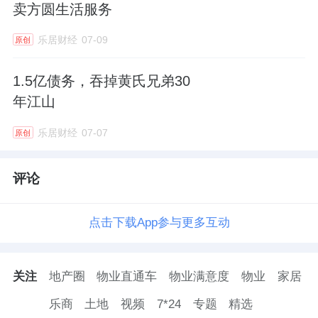
面对投资者的尖锐质询，特发服务回应了，但
卖方圆生活服务
避重就轻难消市场疑虑。
乐居财经
07-09
原创
比如，针对代持疑问，仅简单否认“与新余市银
1.5亿债务，吞掉黄氏兄弟30
坤企业管理股份有限公司无代持关系”，未进一
年江山
步披露该公司与特发服务的股权关联、业务往
乐居财经
07-07
原创
来等细节。
针对市值管理不作为的质疑，仅以“高度重视全
评论
体股东利益，致力于公司长远发展”回应，未结
合国企身份提出任何市值维护的实际方案。
点击下载App参与更多互动
眼下，龙信建设这轮减持已经完成，持股只剩
关注
地产圈
物业直通车
物业满意度
物业
家居
0.70%，曾经的第三大股东即将淡出视线。但
特发服务面临的考验远没有结束。
乐商
土地
视频
7*24
专题
精选