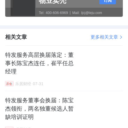
物业卖壳
订阅
2024年11月，特发服务曾录得上市以来最高股
Tel:
400-606-6969
Mail:
ljcj@leju.com
价79.37元/股。而到了2026年7月7日，盘中股
价一度创60日新低，报23.57元；当日收盘价
相关文章
更多相关文章
23.23元，跌4.52%。从最高点算起，跌幅高达
70.7%。
特发服务高层换届落定：董
事长陈宝杰连任，崔平任总
今年以来，特发服务已累计下跌超过40%，股
经理
价正在向发行价18.78元/股靠拢。
乐居财经
07-31
原创
股价跌得厉害，特发服务经营情况怎么样？
特发服务董事会换届：陈宝
杰领衔，两名独董候选人暂
从数据来看，特发服务的业绩其实还在增长，
缺培训证明
只是增速让人提不起精神。