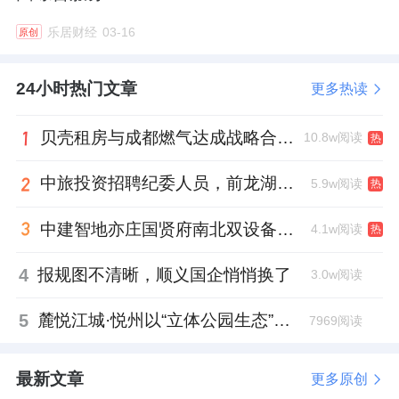
更值得注意的是，扣非净利润2867万元，同比
乐居财经
03-16
原创
反而下降了7.28%。
活儿没少干，钱没多赚。
24小时热门文章
更多热读
业绩在缓慢增长，股价却在快速下跌。2026年
贝壳租房与成都燃气达成战略合作 打通安全巡检“最后一米”
10.8w阅读
热
1月27日，投资者的不满在深交所互动易平台
中旅投资招聘纪委人员，前龙湖副总裁胡若翔掌舵
5.9w阅读
热
上集中爆发。
中建智地亦庄国贤府南北双设备平台，得房率创区域新高
4.1w阅读
热
此次投资者质询并非单一问题，而是围绕股东
减持与公司治理展开的系统性质疑，核心聚焦
4
报规图不清晰，顺义国企悄悄换了
3.0w阅读
三大维度：代持关系疑云、违规操作质疑，以
5
麓悦江城·悦州以“立体公园生态”重塑居住绿意，克而瑞好房点评网“园林绿化”维度表现亮眼
7969阅读
及市值管理与责任拷问。
第一大维度，投资者把矛头直接指向了银坤限
最新文章
更多原创