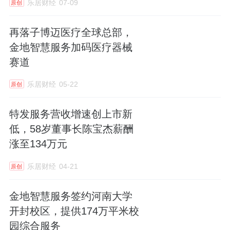
乐居财经
07-09
原创
2025年，特发服务实现营收29.72亿元，同比
再落子博迈医疗全球总部，
增长3.80%；录得归母净利润1.24亿元，同比
金地智慧服务加码医疗器械
增长1.84%。
赛道
业务方面，核心的物业管理服务收入24.25亿
乐居财经
05-22
原创
元，增长仅2.60%；政务服务收入2.64亿元，
特发服务营收增速创上市新
反而下降了8.01%。唯一亮眼的是增值服务，
低，58岁董事长陈宝杰薪酬
大幅增长31.73%，但体量太小，只占总营收的
涨至134万元
9.42%。
乐居财经
04-21
原创
到了2026年一季度，情况也没有明显好转。报
告期期内营收7.31亿元，同比增长5.74%；归
金地智慧服务签约河南大学
母净利润3281万元，同比增长仅1.36%。
开封校区，提供174万平米校
园综合服务