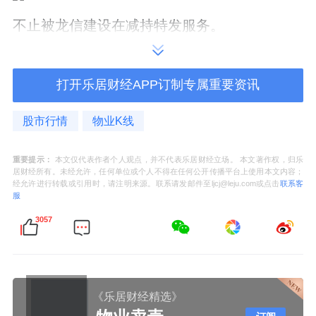
不止被龙信建设在减持特发服务。
据公开信息，特发服务先后于2024年12月、
2025年5月、9月、10月四次预披露股东减持计
打开乐居财经APP订制专属重要资讯
划。
股市行情
物业K线
其中，管理层和核心骨干持股平台银坤公司，
重要提示：
本文仅代表作者个人观点，并不代表乐居财经立场。 本文著作权，归乐
在2025年内三次减持共676万股，套现约2.907
居财经所有。未经允许，任何单位或个人不得在任何公开传播平台上使用本文内容；
经允许进行转载或引用时，请注明来源。联系请发邮件至ljcj@leju.com或点击
联系客
亿元，持股比例从10.75%降至6.75%。
服
3057
今年1月22日，特发服务再次发布一份关于银
坤公司减持股份的预披露公告，拟通过集中竞
价及大宗交易方式减持不超过507万股股份。
《乐居财经精选》
股东的密集减持直接反映在了股价上。