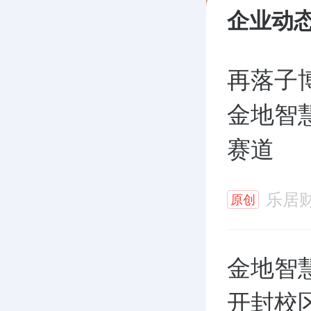
企业动
再落子
金地智
赛道
乐居
原创
金地智
开封校