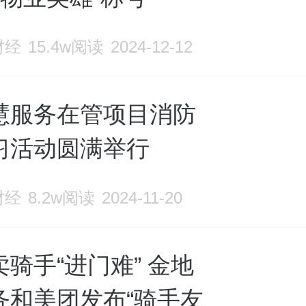
财经
15.4w阅读
2024-12-12
慧服务在管项目消防
习活动圆满举行
财经
8.2w阅读
2024-11-20
骑手“进门难” 金地
务和美团发布“骑手友