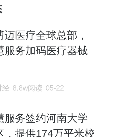
态
博迈医疗全球总部，
慧服务加码医疗器械
财经
8.8w阅读
05-22
慧服务签约河南大学
区，提供174万平米校