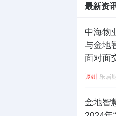
最新资
中海物
与金地
面对面
乐居
原创
金地智
2024