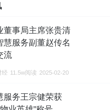
讯
业董事局主席张贵清
智慧服务副董赵传名
交流
财经
11.5w阅读
2025-02-20
慧服务王宗健荣获
年“物业英雄”称号