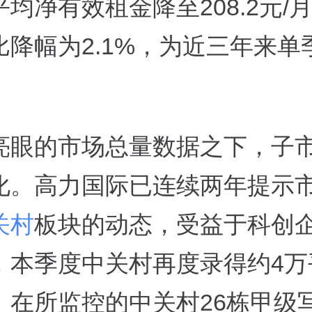
均净有效租金降至208.2元/月
比降幅为2.1%，为近三年来单
亮眼的市场总量数据之下，子
化。高力国际已连续两年提示
关村
板块的动态，受益于科创
，本季度中关村再度录得约4万
。在所监控的中关村26栋甲级