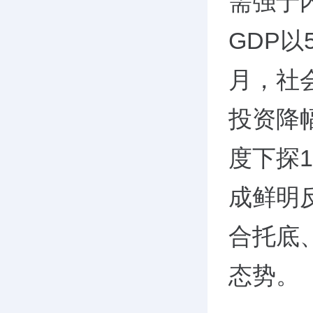
需强于
GDP以
月，社
投资降
度下探
成鲜明
合托底
态势。