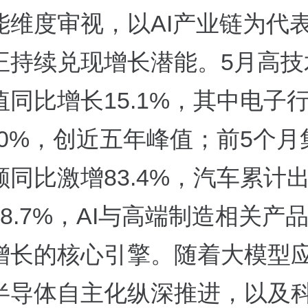
能维度审视，以AI产业链为代
正持续兑现增长潜能。5月高技
值同比增长15.1%，其中电子
.0%，创近五年峰值；前5个
额同比激增83.4%，汽车累计
8.7%，AI与高端制造相关产
增长的核心引擎。随着大模型
半导体自主化纵深推进，以及