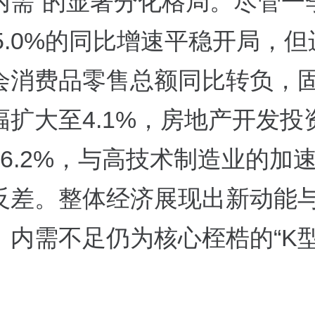
内需”的显著分化格局。尽管一
5.0%的同比增速平稳开局，但
会消费品零售总额同比转负，
幅扩大至4.1%，房地产开发投
16.2%，与高技术制造业的加
反差。整体经济展现出新动能
、内需不足仍为核心桎梏的“K型