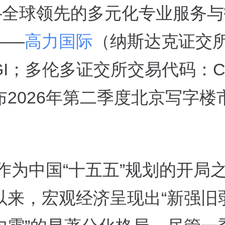
–全球领先的多元化专业服务
——
高力国际
（纳斯达克证交
GI；多伦多证交所交易代码：CI
布2026年第二季度北京写字楼
年作为中国“十五五”规划的开局
以来，宏观经济呈现出“新强旧