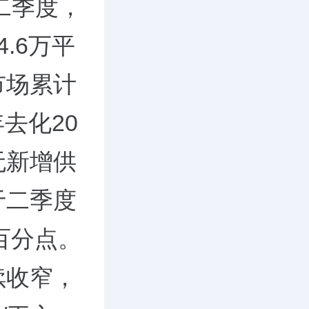
二季度，
.6万平
市场累计
去化20
无新增供
于二季度
个百分点。
续收窄，