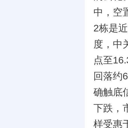
中，空
2栋是
度，中
点至16
回落约
确触底
下跌，
样受惠