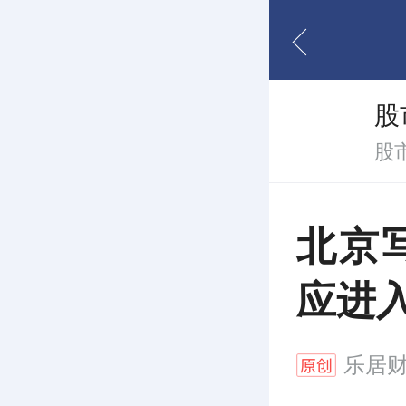
股
股
北京
应进
乐居