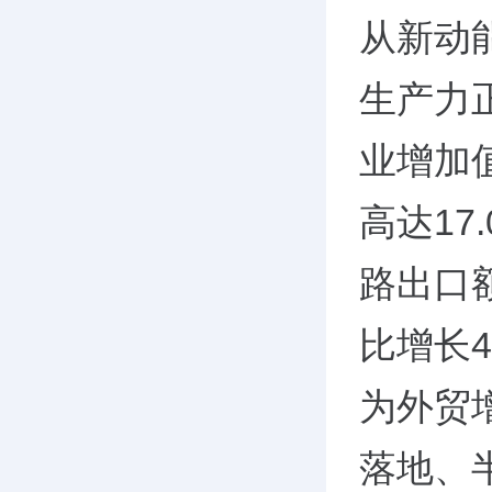
从新动
生产力
业增加
高达17
路出口
比增长4
为外贸
落地、