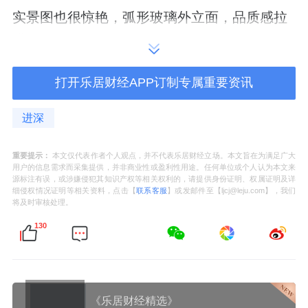
实景图也很惊艳，弧形玻璃外立面，品质感拉
满。
与周边的二手小区一比，大有“鹤立鸡群”之
打开乐居财经APP订制专属重要资讯
感。
进深
重要提示：
本文仅代表作者个人观点，并不代表乐居财经立场。本文旨在为满足广大
早在去年10月，项目主体结构就已封顶。
用户的信息需求而采集提供，并非商业性或盈利性用途。任何单位或个人认为本文来
源标注有误，或涉嫌侵犯其知识产权等相关权利的，请提供身份证明、权属证明及详
细侵权情况证明等相关资料，点击【
联系客服
】或发邮件至【ljcj@leju.com】，我们
然而，英广集团似乎并不着急卖，而是等了半
将及时审核处理。
年才正式亮相。
130
为什么？
因为它在观望。
《乐居财经精选》