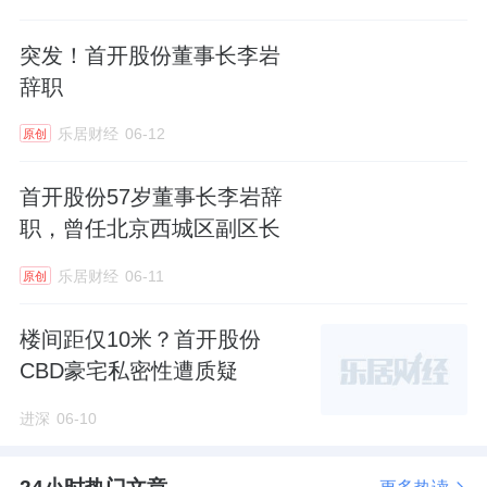
出一批工抵房源，单价3.9万元/㎡起，引起了
突发！首开股份董事长李岩
不小的关注。
辞职
目前，项目最新成交在“4字头”。
乐居财经
06-12
原创
大概是看到了这种情形，于是，英广集团一不
首开股份57岁董事长李岩辞
做二不休。
职，曾任北京西城区副区长
· 建面约126㎡户型，单价3.1-4.5万元/㎡，总
乐居财经
06-11
原创
价388万元起；
楼间距仅10米？首开股份
· 建面约173㎡户型，单价3.05-4.5万元/㎡，总
CBD豪宅私密性遭质疑
价528万元起；
进深
06-10
· 建面约206㎡户型，单价3.35-5.3万元/㎡，总
价688万元起；