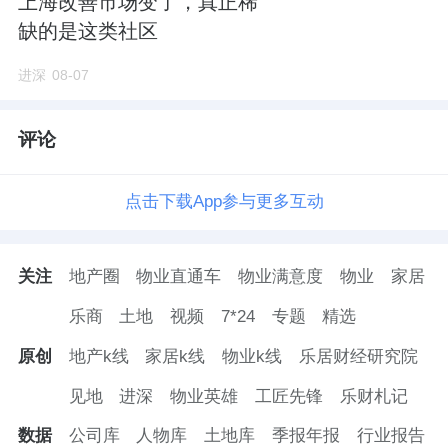
上海改善市场变了，真正稀
缺的是这类社区
只有一栋单体楼，这也意味着园林空间极其有
进深
08-07
限，业主下楼遛个弯，没走几步就出小区了。
所以，它一直在宣传旁边的黄埔公园，就是这
评论
个原因。
点击下载App参与更多互动
2）产权缩水严重。
关于产权方面的问题，不少买家也比较在意。
关注
地产圈
物业直通车
物业满意度
物业
家居
乐商
土地
视频
7*24
专题
精选
项目是1992年拿的地，到如今产权已经缩水34
原创
地产k线
家居k线
物业k线
乐居财经研究院
年。
见地
进深
物业英雄
工匠先锋
乐财札记
3）学校不确定。
数据
公司库
人物库
土地库
季报年报
行业报告