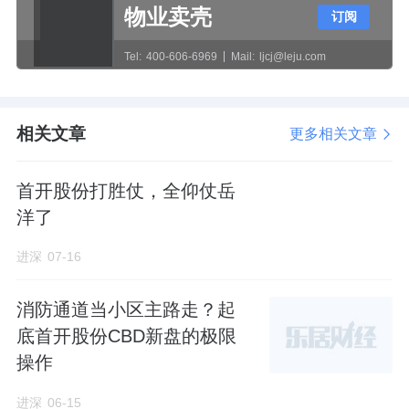
物业卖壳
订阅
作为板块内稀有的豪宅大平层，具体要卖什么
价，这是个值得深思的问题。
Tel:
400-606-6969
Mail:
ljcj@leju.com
实际上，同处老黄埔的另一个豪宅盘——中交
四航·珠江春，已经给了它答案。
相关文章
更多相关文章
中交四航·珠江春于2025年1月开盘。
首开股份打胜仗，全仰仗岳
洋了
首开
价4.5-7.1万元/㎡，总价590-1310万元，
一举打破了老黄埔的房价天花板。
进深
07-16
据官方披露，开盘当天，劲销10个亿。
消防通道当小区主路走？起
底首开股份CBD新盘的极限
但由于定价太高，项目后期去化并不理想。
操作
开盘半年，中交四航·珠江春就搞起了特价，推
进深
06-15