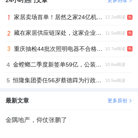
24小时热门文章
更多热读
· 建面约239㎡户型，单价3.3-5.4万元/㎡，总
家居卖场首单！居然之家24亿机构间REITs获深交所无异议函
12.2w阅读
热
价800万元起。
藏在家居供应链深处，这家企业正在悄悄转型
11.5w阅读
热
这个价格，直接惊掉了广州人下巴。
重庆抽检44批次照明电器不合格，木林森全资子公司被点名
10.7w阅读
热
02
4
金螳螂二季度新签单59亿，公装业务贡献逾八成
10.6w阅读
英广集团的“自降身价”，除了价格，还体现在
5
恒隆集团委任56岁蔡德粦为行政总裁、年薪2052万港元，曾任星巴克中国CEO
10.5w阅读
户型上。
为了更好地吸引客流，促进去化，项目起步户
最新文章
更多原创
型只有126㎡。
金隅地产，仰仗张鹏了
叠加3万元/㎡出头的单价。