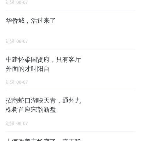
进深
08-07
任谁看都不是一个豪宅盘该有的样子。
华侨城，活过来了
而它确实也有200㎡ 、总价上千万的大平层。
进深
08-07
此外，项目全部为新规户型，得房率很高。
中建怀柔国贤府，只有客厅
全盘单梯独户，很注重私密性。
外面的才叫阳台
还引入了全球最大的国际服务公寓运营商——
进深
08-07
雅诗阁，为业主带来酒店式服务和管理……
招商蛇口湖映天青，通州九
看上去样样都好，对不对。
棵树首座宋韵新盘
进深
08-07
其实，项目也有不足的地方。
1）体量非常小。