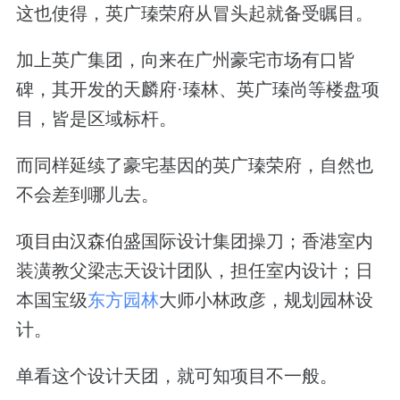
这也使得，英广瑧荣府从冒头起就备受瞩目。
加上英广集团，向来在广州豪宅市场有口皆
碑，其开发的天麟府·瑧林、英广瑧尚等楼盘项
目，皆是区域标杆。
而同样延续了豪宅基因的英广瑧荣府，自然也
不会差到哪儿去。
项目由汉森伯盛国际设计集团操刀；香港室内
装潢教父梁志天设计团队，担任室内设计；日
本国宝级
东方园林
大师小林政彦，规划园林设
计。
单看这个设计天团，就可知项目不一般。