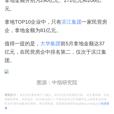
拿地金额分别为290亿元、272亿元和206亿
元。
拿地TOP10企业中，只有
滨江集团
一家民营房
企，拿地金额为81亿元。
值得一提的是，
大华集团
前5月拿地金额达37
亿元，在民营房企中排名第二，仅次于滨江集
团。
图源：中指研究院
重要提示：
本文仅代表作者个人观点，并不代表乐居财经立场。 本文著作权，归乐
居财经所有。未经允许，任何单位或个人不得在任何公开传播平台上使用本文内容；
经允许进行转载或引用时，请注明来源。联系请发邮件至ljcj@leju.com或点击
联系客
服