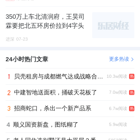
350万上车北清润府，王昊司
霖要把北五环房价拉到4字头
进深
07-23
24小时热门文章
更多热读
贝壳租房与成都燃气达成战略合作 打通安全巡检“最后一米”
10.3w阅读
热
中建智地送面积，捅破天花板了
7.0w阅读
热
招商蛇口，杀出一个新产品系
6.7w阅读
热
4
顺义国资新盘，图纸糊了
5.9w阅读