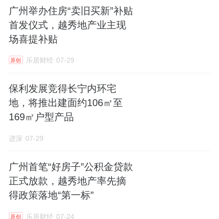
广州举办住房“卖旧买新”补贴
首发仪式，越秀地产业主现
场喜提补贴
乐居财经
07-29
原创
保利发展竞得长宁内环宅
地，将推出建面约106㎡至
169㎡户型产品
进深
07-29
广州首笔“好房子”公积金贷款
正式放款，越秀地产率先摘
得政策落地“第一标”
乐居财经
07-24
原创