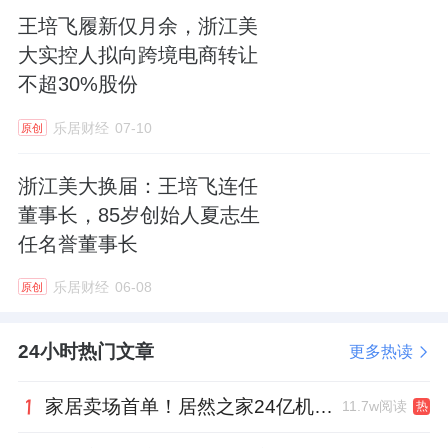
全球“生命救援”：从三甲医院到国际救
王培飞履新仅月余，浙江美
大实控人拟向跨境电商转让
援，中国ECMO正在挽救世界
不超30%股份
技术优劣最终落脚于临床实际应用价值。依托
自研技术落地，汉诺医疗Lifemotion®ECMO系
乐居财经
07-10
原创
统在临床救治中落地应用，成为医疗机构开展
浙江美大换届：王培飞连任
危重症生命支持的重要设备。
董事长，85岁创始人夏志生
任名誉董事长
在国内，守护“顶梁柱”。
截至2025年底，
Lifemotion®ECMO系统已覆盖全国近200家医
乐居财经
06-08
原创
院，成功进入
首都医科大学附属北京安贞医
院、中国人民解放军总医院（
301
医院）、四
24小时热门文章
更多热读
川大学华西医院
等顶尖三甲医院。在这些医
家居卖场首单！居然之家24亿机构间REITs获深交所无异议函
11.7w阅读
热
院，汉诺医疗的设备正在不停运转，为心脏骤
停、重症肺炎、暴发性心肌炎患者争取宝贵的