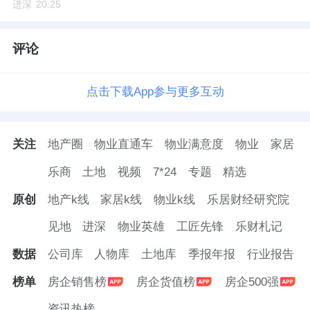
设备更新行动方案，从鼓励国产替代到重症医
进深
20:25
学科建设，汉诺医疗的发展路径踩准了每一项
评论
国家政策的节点。在国产替代的巨大市场空间
下，公司正迎来政策红利、技术突破与市场需
点击下载App参与更多互动
求三者共振的黄金发展期。
结语
关注
地产圈
物业直通车
物业满意度
物业
家居
对资本市场投资者来说，布局汉诺医疗，既是
乐商
土地
视频
7*24
专题
精选
参与国产高端医疗器械的产业化成长，也是布
原创
地产k线
家居k线
物业k线
乐居财经研究院
局契合国产替代、公共卫生保障等国家战略的
优质硬科技赛道。首轮问询的顺利回复，让市
见地
进深
物业英雄
工匠先锋
乐财札记
场清晰地看到：
一家能够同时敲开欧
美大
门、
数据
公司库
人物库
土地库
季报年报
行业报告
三年营收复合增长超
75%
、并在全球救死扶伤
榜单
房企销售榜
房企货值榜
房企500强
的国产医疗器械企业，其价值不应被低估。
资讯热榜