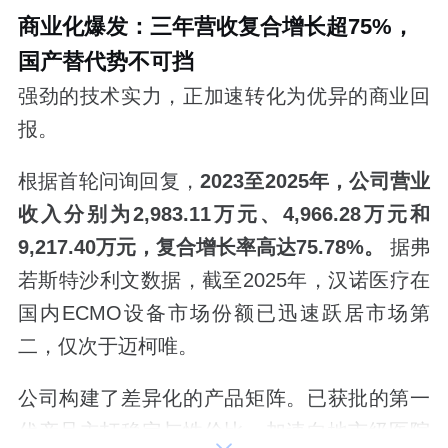
商业化爆发：三年营收复合增长超75%，
国产替代势不可挡
强劲的技术实力，正加速转化为优异的商业回
报。
根据首轮问询回复，
2023
至
2025
年，公司营业
收入分别为
2,983.11
万元、
4,966.28
万元和
9,217.40
万元，复合增长率高达
75.78%
。
据弗
若斯特沙利文数据，截至2025年，汉诺医疗在
国内ECMO设备市场份额已迅速跃居市场第
二，仅次于迈柯唯。
公司构建了差异化的产品矩阵。已获批的第一
代产品主打稳定与性价比，加速向地市级医院