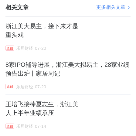
相关文章
更多相关文章
随着全球人口老龄化加速、重症医学体系完善
以及慢性呼吸疾病患者数量持续增长，体外生
浙江美大易主，接下来才是
命支持技术正从传统ICU场景向急救、转运及
重头戏
慢病管理等多场景加速延伸。行业正处于快速
乐居财经
07-20
原创
发展的黄金时期。
8家IPO辅导进展，浙江美大拟易主，28家业绩
汉诺医疗凭借全球稀缺的“设备+耗材”完整布
预告出炉丨家居周记
局，以及欧美中三大主流市场准入资质，正加
乐居财经
07-20
速全球化拓展。公司已通过与国际分销商的战
原创
略合作，建立全球培训体系与本地化服务网
王培飞接棒夏志生，浙江美
络，快速切入海外市场。面对发达市场应用场
大上半年业绩承压
景拓展及新兴市场医疗基建完善的行业机遇，
乐居财经
07-14
原创
公司将依托全球化布局，持续提升市场份额。