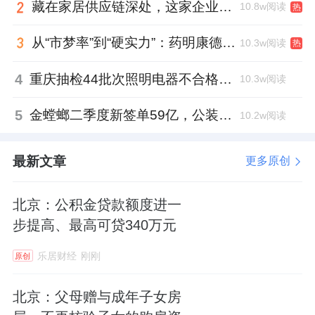
藏在家居供应链深处，这家企业正在悄悄转型
10.8w阅读
热
救治时间。
从“市梦率”到“硬实力”：药明康德如何用业绩填平2021年估值鸿沟？
10.3w阅读
热
在海外，传递“中国力量”。
拿到国际“通行证”
4
重庆抽检44批次照明电器不合格，木林森全资子公司被点名
后，汉诺医疗的全球化救援步伐显著加快。回
10.3w阅读
复显示，公司产品已向
欧洲、南美洲、非洲、
5
金螳螂二季度新签单59亿，公装业务贡献逾八成
10.2w阅读
中亚、西亚
等多个地区交付订单。无论是阿尔
卑斯山脚下的急救中心，还是“一带一路”沿线
最新文章
更多原创
国家的医院，印有“Lifemotion”的国产ECMO正
成为值得信赖的生命支持设备。这改变了长期
北京：公积金贷款额度进一
以来高端医疗装备只从西方流向东方的单向流
步提高、最高可贷340万元
动，展现了中国医疗器械新质生产力的国际担
乐居财经
刚刚
原创
当。
北京：父母赠与成年子女房
拥抱“未来产业”：与国家战略同频，高端