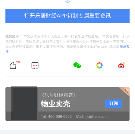
和急救网络下沉；在研的第二代产品主打智能
化与全场景支持，瞄准顶尖三甲医院及复杂病
打开乐居财经APP订制专属重要资讯
例需求。两代产品形成互补，实现对不同层级
市场的全覆盖，为持续高增长奠定坚实基础。
重要提示：
本文仅代表作者个人观点，并不代表乐居财经立场。 本文著作权，归乐
居财经所有。未经允许，任何单位或个人不得在任何公开传播平台上使用本文内容；
经允许进行转载或引用时，请注明来源。联系请发邮件至ljcj@leju.com或点击
联系客
深耕蓝海赛道：全球体外生命支持市场正
服
处黄金发展期
791
全球ECMO市场正迎来爆发式增长。据预测，
2025-2035年全球ECMO累计市场空间约295亿
美元，其中设备市场约77亿美元，耗材市场约
《乐居财经精选》
218亿美元；2025-2035年中国ECMO累计市场
物业卖壳
订阅
空间约550.4亿元人民币，其中设备市场约
Tel:
400-606-6969
Mail:
ljcj@leju.com
189.7亿元，耗材市场约360.7亿元，而当前整
体渗透率不足5%。