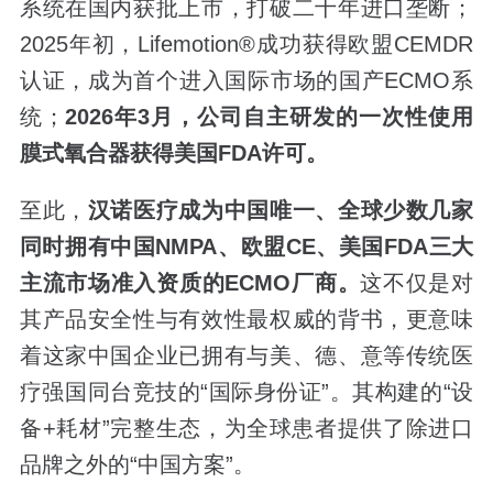
系统在国内获批上市，打破二十年进口垄断；
2025年初，Lifemotion®成功获得欧盟CEMDR
认证，成为首个进入国际市场的国产ECMO系
统；
2026
年
3
月，公司自主研发的一次性使用
膜式氧合器获得美国
FDA
许可。
至此，
汉诺医疗成为中国唯一、全球少数几家
同时拥有中国
NMPA
、欧盟
CE
、美国
FDA
三大
主流市场准入资质的
ECMO
厂商。
这不仅是对
其产品安全性与有效性最权威的背书，更意味
着这家中国企业已拥有与美、德、意等传统医
疗强国同台竞技的“国际身份证”。其构建的“设
备+耗材”完整生态，为全球患者提供了除进口
品牌之外的“中国方案”。