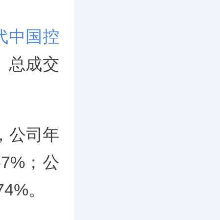
代中国控
元。总成交
，公司年
67%；公
74%。