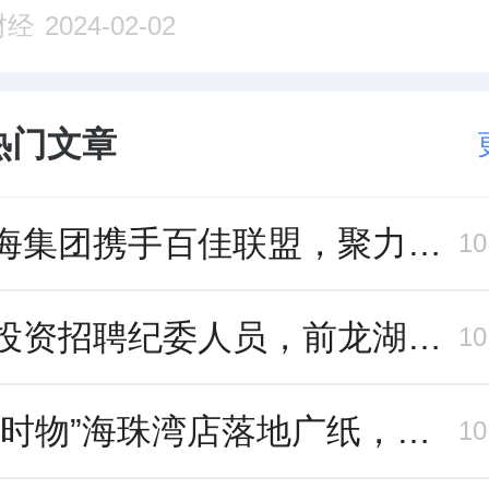
财经
2024-02-02
热门文章
爱琴海集团携手百佳联盟，聚力共拓存量商业新赛道
1
中旅投资招聘纪委人员，前龙湖副总裁胡若翔掌舵
1
“一口时物”海珠湾店落地广纸，越秀地产以“新鲜现制”商业新场景打造社区高品质生活
1