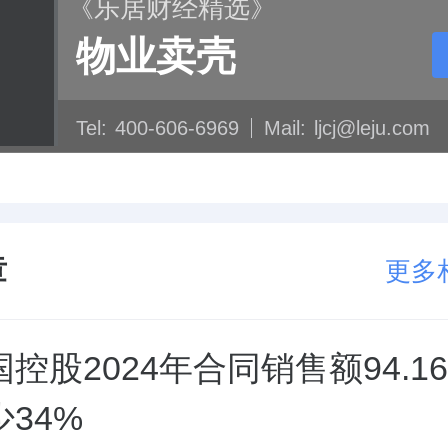
《乐居财经精选》
物业卖壳
Tel:
400-606-6969
Mail:
ljcj@leju.com
章
更多
控股2024年合同销售额94.1
34%