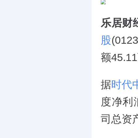
乐居财
股
(01
额45.
据
时代
度净利润
司总资产