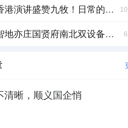
吴声香港演讲盛赞九牧！日常的小锚点变成科技突破点！
1
中建智地亦庄国贤府南北双设备平台，得房率创区域新高
章
不清晰，顺义国企悄