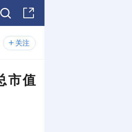
关注
总市值