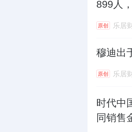
899人
乐居
原创
穆迪出
乐居
原创
时代中国
同销售金