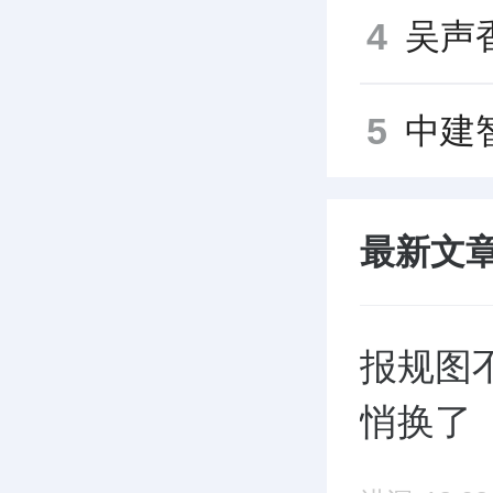
4
5
最新文
报规图
悄换了