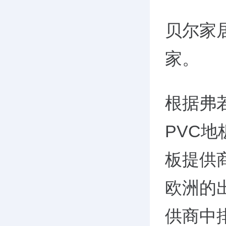
贝尔家
家。
根据弗
PVC
板提供
欧洲的
供商中