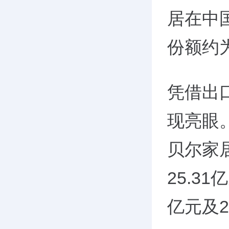
居在中
份额约为
凭借出
现亮眼。
贝尔家居
25.3
亿元及2