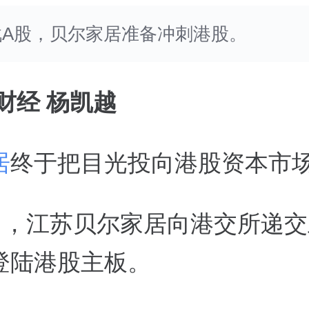
戟A股，贝尔家居准备冲刺港股。
财经 杨凯越
居
终于把目光投向港股资本市
9日，江苏贝尔家居向港交所递
登陆港股主板。