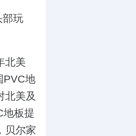
头部玩
年北美
PVC地
对北美及
C地板提
，贝尔家