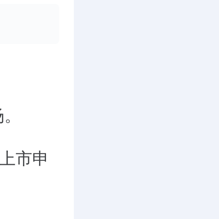
场。
交上市申