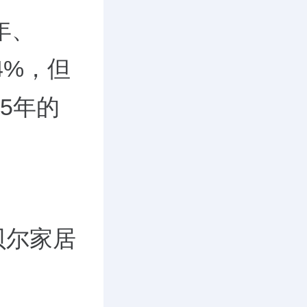
年、
4%，但
25年的
贝尔家居