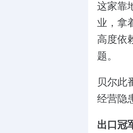
这家靠
业，拿
高度依
题。
贝尔此
经营隐
出口冠