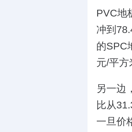
PVC地
冲到78
的SPC
元/平
另一边
比从31
一旦价