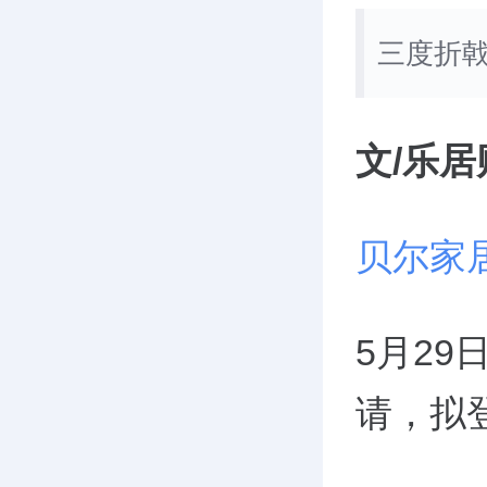
三度折
文/乐居
贝尔家
5月2
请，拟