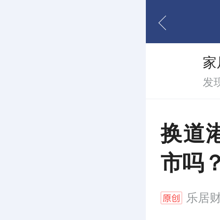
家
发
换道
市吗
乐居