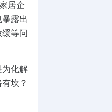
的家居企
也暴露出
放缓等问
是为化解
路有坎？