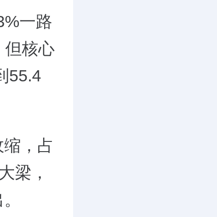
3%一路
%。但核心
55.4
收缩，占
扛大梁，
出。