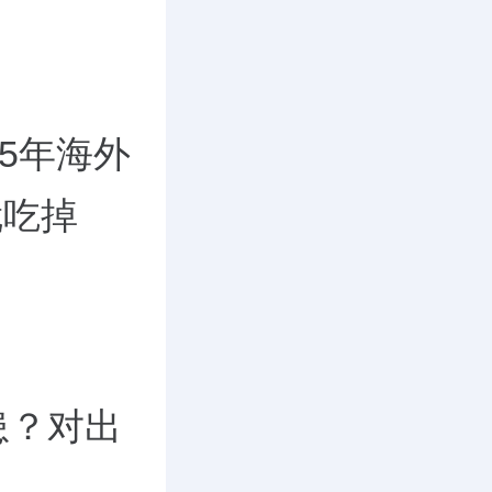
5年海外
就吃掉
患？对出