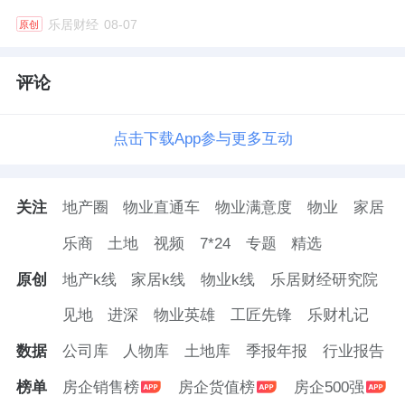
乐居财经
08-07
原创
评论
点击下载App参与更多互动
关注
地产圈
物业直通车
物业满意度
物业
家居
乐商
土地
视频
7*24
专题
精选
原创
地产k线
家居k线
物业k线
乐居财经研究院
见地
进深
物业英雄
工匠先锋
乐财札记
数据
公司库
人物库
土地库
季报年报
行业报告
榜单
房企销售榜
房企货值榜
房企500强