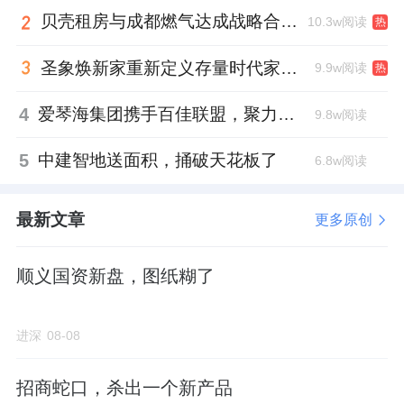
贝壳租房与成都燃气达成战略合作 打通安全巡检“最后一米”
10.3w阅读
热
圣象焕新家重新定义存量时代家居升级逻辑，筑牢说换就换的底气！
9.9w阅读
热
4
爱琴海集团携手百佳联盟，聚力共拓存量商业新赛道
9.8w阅读
5
中建智地送面积，捅破天花板了
6.8w阅读
最新文章
更多原创
顺义国资新盘，图纸糊了
进深
08-08
招商蛇口，杀出一个新产品