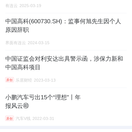
有连云
2025-03-19
中国高科(600730.SH)：监事何旭先生因个人
原因辞职
界面有连云
2024-03-15
中国证监会对利安达出具警示函，涉保力新和
中国高科项目
乐居财经
2023-03-13
原创
小鹏汽车亏出15个“理想”丨年
报风云㊵
汽车V线
2022-03-31
原创