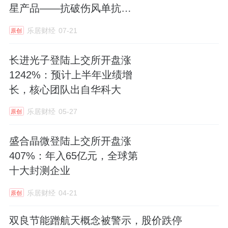
星产品——抗破伤风单抗共
赴新途！
乐居财经
07-21
原创
长进光子登陆上交所开盘涨
1242%：预计上半年业绩增
长，核心团队出自华科大
乐居财经
05-27
原创
盛合晶微登陆上交所开盘涨
407%：年入65亿元，全球第
十大封测企业
乐居财经
04-21
原创
双良节能蹭航天概念被警示，股价跌停