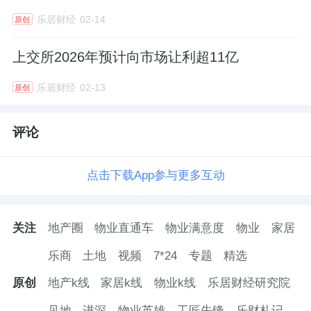
乐居财经
02-14
原创
上交所2026年预计向市场让利超11亿
乐居财经
02-13
原创
评论
点击下载App参与更多互动
关注
地产圈
物业直通车
物业满意度
物业
家居
乐商
土地
视频
7*24
专题
精选
原创
地产k线
家居k线
物业k线
乐居财经研究院
见地
进深
物业英雄
工匠先锋
乐财札记