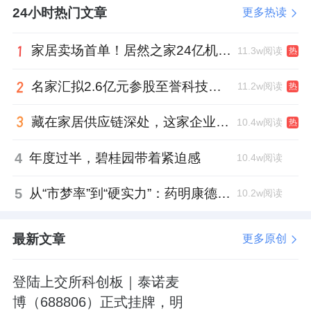
24小时热门文章
更多热读
家居卖场首单！居然之家24亿机构间REITs获深交所无异议函
11.3w阅读
热
名家汇拟2.6亿元参股至誉科技，跨界布局工业级固态存储
11.2w阅读
热
藏在家居供应链深处，这家企业正在悄悄转型
10.4w阅读
热
4
年度过半，碧桂园带着紧迫感
10.4w阅读
5
从“市梦率”到“硬实力”：药明康德如何用业绩填平2021年估值鸿沟？
10.2w阅读
最新文章
更多原创
登陆上交所科创板｜泰诺麦
博（688806）正式挂牌，明