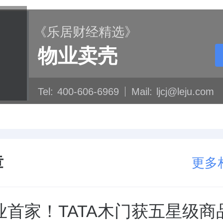
《乐居财经精选》
物业卖壳
Tel:
400-606-6969
Mail:
ljcj@leju.com
章
更多
业首家！TATA木门获五星级商