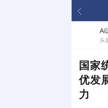
A
国家
优发
力