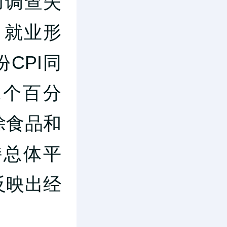
力调查失
。就业形
CPI同
2个百分
除食品和
持总体平
反映出经