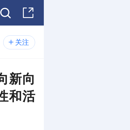
关注
向新向
性和活