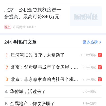
北京：公积金贷款额度进一
步提高、最高可贷340万元
乐居财经
08-07
原创
24小时热门文章
更多热读
星河湾旧改博弈，太复杂了
10.1w阅读
热
北京：父母赠与成年子女房屋，不再核验子女的购房资格
9.7w阅读
热
北京：非京籍家庭购房社保个税缴纳年限下调为一年
9.3w阅读
热
4
华侨城，活过来了
6.0w阅读
5
金隅地产，仰仗张鹏了
5.6w阅读