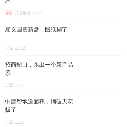
米”
乐居财经
15:34
原创
顺义国资新盘，图纸糊了
进深
12:02
招商蛇口，杀出一个新产品
系
进深
11:35
中建智地送面积，捅破天花
板了
进深
11:27