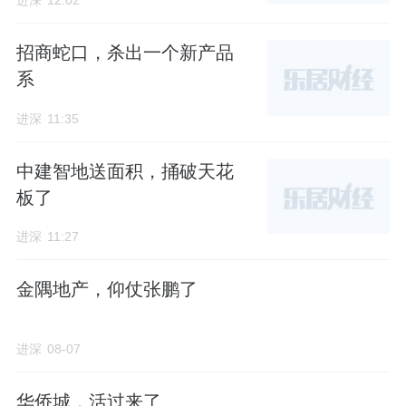
进深
12:02
招商蛇口，杀出一个新产品
开发主体
系
进深
11:35
项目开发主体北京城华房地产开发有限公司由
城建发展（600266.SH）控股80%，蓝
华宇
房
中建智地送面积，捅破天花
地产持股20%。
板了
城建发展总经理助理刘露军出任项目公司法
进深
11:27
人、董事长。
金隅地产，仰仗张鹏了
蓝华宇房地产是昌平区属国企北京嘉铭的全资
子公司，也是昌平区开发建设平台之一，负责
进深
08-07
城市开发工作，这其中就包括龙樾海序所在的
东小口贺村中滩村AB地块旧村重点村改造项
华侨城，活过来了