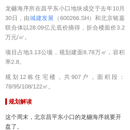
龙樾海序所在昌平东小口地块成交于去年10月
30日，由
城建发展
（600266.SH）和北京铭嘉
联合体以28.09亿元底价摘得，折合楼面价3.2
万元/㎡。
项目占地3.13公顷，规划建面8.78万㎡，容积
率2.8。
规划12栋住宅楼，共907户，面积段：
78/95/108/122㎡。
规划解读
这个周末，北京昌平东小口的龙樾海序就要开
盘了。