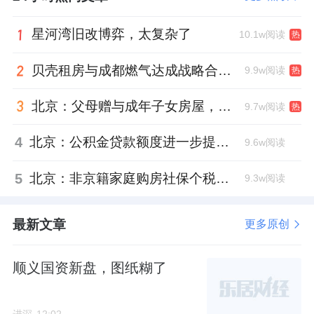
比如，设计了8个架空层，高低配的产品，顶层
退台：
星河湾旧改博弈，太复杂了
10.1w阅读
热
贝壳租房与成都燃气达成战略合作 打通安全巡检“最后一米”
9.9w阅读
热
设置地上停车位，将配电室放入地下，等等。
北京：父母赠与成年子女房屋，不再核验子女的购房资格
9.7w阅读
热
这一切的手法，目的是为了解决建筑过密的问
4
北京：公积金贷款额度进一步提高、最高可贷340万元
9.6w阅读
题。
5
北京：非京籍家庭购房社保个税缴纳年限下调为一年
9.3w阅读
为了这个项目，城建发展的刘露军真是拼了，
尽力了。
最新文章
更多原创
顺义国资新盘，图纸糊了
有关龙樾海序的选房问题，请在请后台留言。