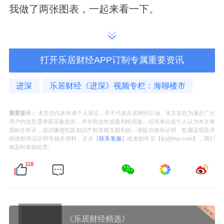
我做了两张图表，一起来看一下。
一张是：建筑限高60米的楼盘容积率情况；
打开乐居财经APP订制专属重要资讯
一张是：容积率2.8楼盘的建筑限高情况。
进深
乐居财经《进深》视频专栏：海聊楼市
重要提示：
本文仅代表作者个人观点，并不代表乐居财经立场。本文旨在为满足广大
对比它们，会得出一个十分有趣的结论：
用户的信息需求而采集提供，并非商业性或盈利性用途。任何单位或个人认为本文来
源标注有误，或涉嫌侵犯其知识产权等相关权利的，请提供身份证明、权属证明及详
细侵权情况证明等相关资料，点击【
联系客服
】或发邮件至【ljcj@leju.com】，我们
龙樾海序
在限高60米的楼盘里，容积率是最高
将及时审核处理。
的
；
118
在容积率2.8楼盘里，是建筑高度最低的
。
这说明一个问题，龙樾海序的实际建筑密度，
《乐居财经精选》