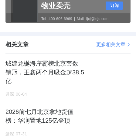
物业卖壳
实在太高了。
订阅
Tel:
400-606-6969
Mail:
ljcj@leju.com
在北京楼市，
一般来说，楼盘容积率2.8，建筑
限高应为80米
，如：北京宸园、中海万吉玖序
等；
相关文章
更多相关文章
城建龙樾海序霸榜北京套数
而限高60米的楼盘，容积率一般在2.5以下：
销冠，王鑫两个月吸金超38.5
亿
如国贤府PARK、星寰时代，仅为2.07至2.1。
进深
08-04
即便是放眼北京二三环的豪宅，它们的规划条
2026前七月北京拿地货值
件，也没有龙樾海序那么苛刻。
榜：华润置地125亿登顶
进深
07-31