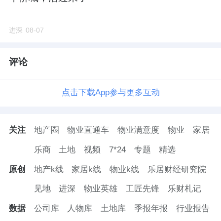
目。
进深
08-07
区位地段
龙樾海序位于昌平东小口镇，五环至六环之
评论
间
。
点击下载App参与更多互动
地块
自打亮相就颇受关注，回天地区人口密
集，但都是老盘，板块近5年都没有新增供应，
关注
地产圈
物业直通车
物业满意度
物业
家居
新规产品稀缺。
乐商
土地
视频
7*24
专题
精选
东小口地块一度被称为“昌平南区域的最后一块
原创
地产k线
家居k线
物业k线
乐居财经研究院
拼图”。在昌平，这块地的位置，是能跟朱辛庄
见地
进深
物业英雄
工匠先锋
乐财札记
叫板的。
数据
公司库
人物库
土地库
季报年报
行业报告
中轴北延长线上，直线距离北五环3公里，挨着