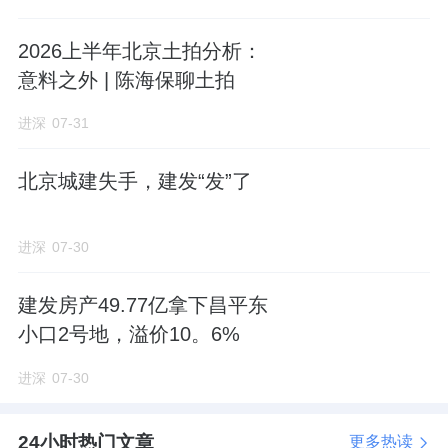
例如：中海丽金府，容积率2.8，限高80米；
2026上半年北京土拍分析：
华润
万泉寺B地块，容积率2.6，限高80米（局
意料之外 | 陈海保聊土拍
部90米）。
进深
07-31
如果你选龙樾海序，先要过这一关：超高的建
北京城建失手，建发“发”了
筑密度。
进深
07-30
拿常规的容积率2.8、限高80米指标来粗略计
算，
龙樾海序的实际居住感受，恐怕要接近容
建发房产49.77亿拿下昌平东
积率3.5的项目
。
小口2号地，溢价10。6%
在不损容的情况下，
城建
发展采取了许多设计
进深
07-30
技巧，来解决龙樾海序日照采光的问题。
24小时热门文章
更多热读