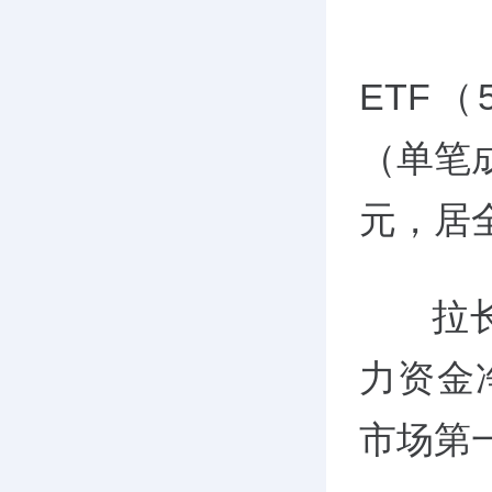
20
ETF（
（单笔成
元，居
拉长时
力资金净
市场第