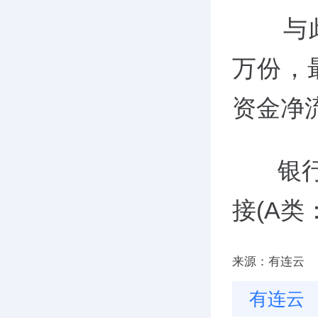
与此同
万份，最
资金净流
银行AH
接(A类
来源：有连云
有连云