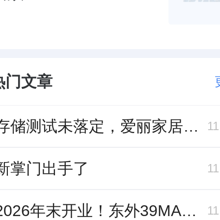
热门文章
跨界存储测试未落定，爱丽家居复牌前自揭多重风险
1
新掌门出手了
1
冲刺2026年末开业！东外39MALL全球招商启幕，重构东直门商圈格局
1