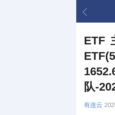
ET
ETF
16
队-20
有连云
202