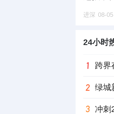
进深
08-05
24小时
绿城