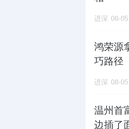
进深
08-05
鸿荣源
巧路径
进深
08-05
温州首
边插了