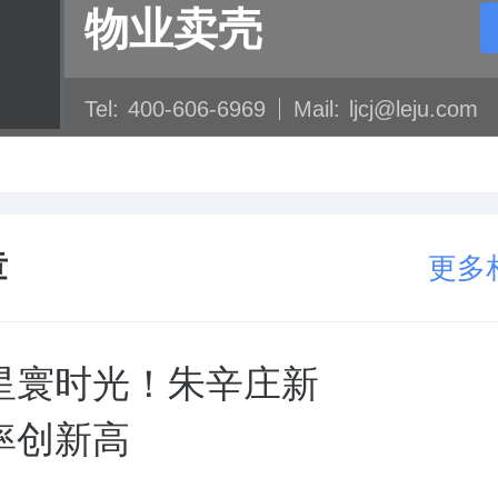
物业卖壳
Tel:
400-606-6969
Mail:
ljcj@leju.com
章
更多
星寰时光！朱辛庄新
率创新高