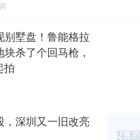
时前
现别墅盘！鲁能格拉
地块杀了个回马枪，
起拍
股，深圳又一旧改亮