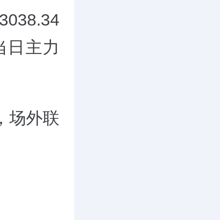
8.34
，当日主力
），场外联