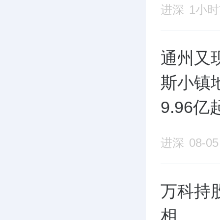
进深
1小
通州又
斯小镇
9.96亿
进深
08-05
万科持
相