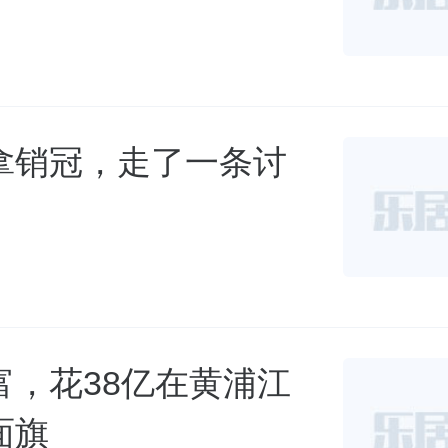
拿销冠，走了一条讨
富，花38亿在黄浦江
面旗