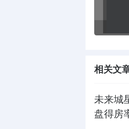
相关文
未来城
盘得房