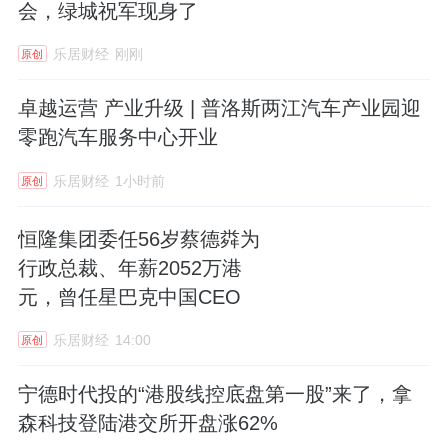
会，绿城祝军现身了
乐居财经
刚刚
原创
卓越运营 产业升级 | 普洛斯两江汽车产业园迎
零跑汽车服务中心开业
乐居财经
1小时前
原创
恒隆集团委任56岁蔡德粦为
行政总裁、年薪2052万港
元，曾任星巴克中国CEO
乐居财经
14:00
原创
宁德时代投的“港股线控底盘第一股”来了，拿
森科技登陆港交所开盘涨62%