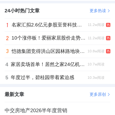
24小时热门文章
更多热读
名家汇拟2.6亿元参股至誉科技，跨界布局工业级固态存储
11.2w阅读
热
10个涨停板！爱丽家居股价走势有点狂
11.2w阅读
热
恺德集团竞得洪山区园林路地块，引入贝好家C2M产品定位及营销服务
10.8w阅读
热
4
家居卖场首单！居然之家24亿机构间REITs获深交所无异议函
10.7w阅读
5
年度过半，碧桂园带着紧迫感
10.3w阅读
最新文章
更多原创
中交房地产2026半年度营销