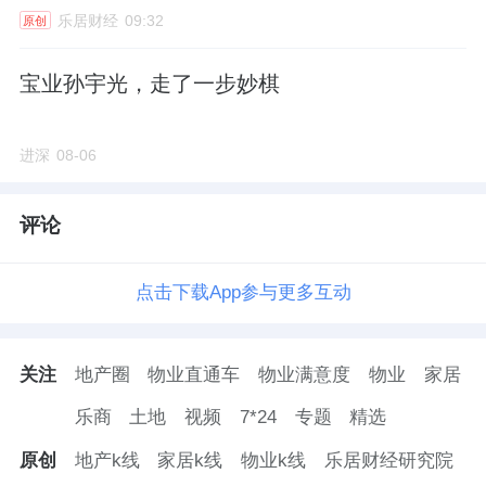
乐居财经
09:32
原创
宝业孙宇光，走了一步妙棋
进深
08-06
评论
点击下载App参与更多互动
关注
地产圈
物业直通车
物业满意度
物业
家居
乐商
土地
视频
7*24
专题
精选
原创
地产k线
家居k线
物业k线
乐居财经研究院