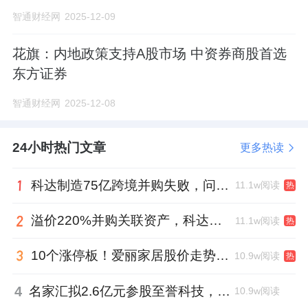
智通财经网
2025-12-09
花旗：内地政策支持A股市场 中资券商股首选
东方证券
智通财经网
2025-12-08
24小时热门文章
更多热读
科达制造75亿跨境并购失败，问题出在哪一关？
11.1w阅读
热
溢价220%并购关联资产，科达制造近75亿元重组被否
11.1w阅读
热
10个涨停板！爱丽家居股价走势有点狂
10.9w阅读
热
4
名家汇拟2.6亿元参股至誉科技，跨界布局工业级固态存储
10.9w阅读