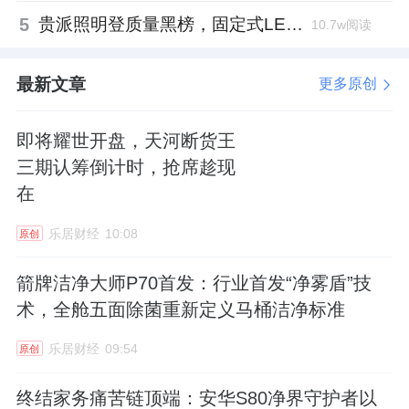
5
贵派照明登质量黑榜，固定式LED灯具抽检不合格
10.7w阅读
最新文章
更多原创
即将耀世开盘，天河断货王
三期认筹倒计时，抢席趁现
在
乐居财经
10:08
原创
箭牌洁净大师P70首发：行业首发“净雾盾”技
术，全舱五面除菌重新定义马桶洁净标准
乐居财经
09:54
原创
终结家务痛苦链顶端：安华S80净界守护者以