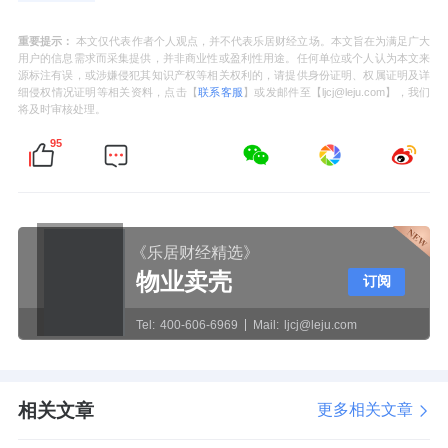
重要提示：
本文仅代表作者个人观点，并不代表乐居财经立场。本文旨在为满足广大
用户的信息需求而采集提供，并非商业性或盈利性用途。任何单位或个人认为本文来
源标注有误，或涉嫌侵犯其知识产权等相关权利的，请提供身份证明、权属证明及详
细侵权情况证明等相关资料，点击【
联系客服
】或发邮件至【ljcj@leju.com】，我们
将及时审核处理。
95
《乐居财经精选》
物业卖壳
订阅
Tel:
400-606-6969
Mail:
ljcj@leju.com
相关文章
更多相关文章