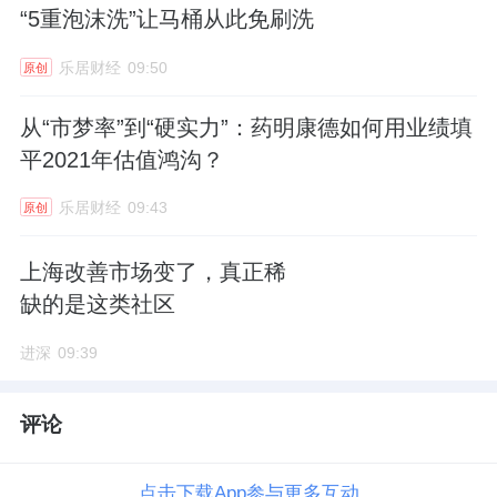
“5重泡沫洗”让马桶从此免刷洗
乐居财经
09:50
原创
从“市梦率”到“硬实力”：药明康德如何用业绩填
平2021年估值鸿沟？
乐居财经
09:43
原创
上海改善市场变了，真正稀
缺的是这类社区
进深
09:39
评论
点击下载App参与更多互动