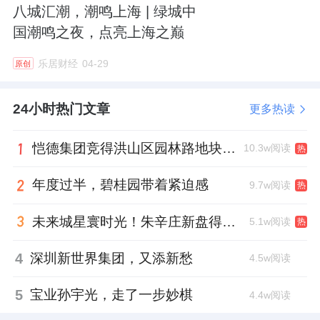
八城汇潮，潮鸣上海 | 绿城中
国潮鸣之夜，点亮上海之巅
乐居财经
04-29
原创
24小时热门文章
更多热读
恺德集团竞得洪山区园林路地块，引入贝好家C2M产品定位及营销服务
10.3w阅读
热
年度过半，碧桂园带着紧迫感
9.7w阅读
热
未来城星寰时光！朱辛庄新盘得房率创新高
5.1w阅读
热
4
深圳新世界集团，又添新愁
4.5w阅读
5
宝业孙宇光，走了一步妙棋
4.4w阅读