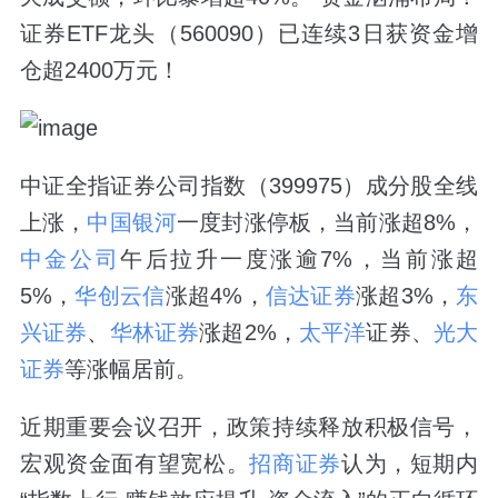
证券ETF龙头（560090）已连续3日获资金增
仓超2400万元！
中证全指证券公司指数（399975）成分股全线
上涨，
中国银河
一度封涨停板，当前涨超8%，
中金公司
午后拉升一度涨逾7%，当前涨超
5%，
华创云信
涨超4%，
信达证券
涨超3%，
东
兴证券
、
华林证券
涨超2%，
太平洋
证券、
光大
证券
等涨幅居前。
近期重要会议召开，政策持续释放积极信号，
宏观资金面有望宽松。
招商证券
认为，短期内