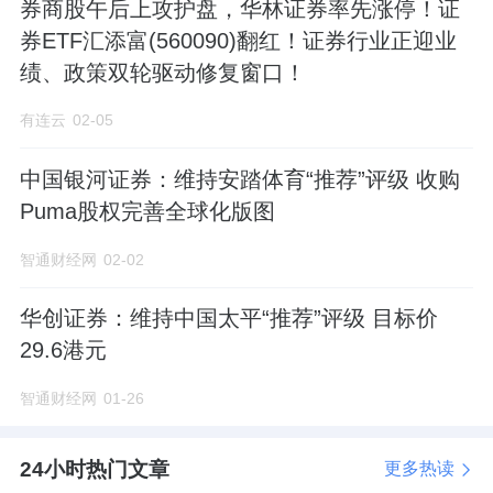
券商股午后上攻护盘，华林证券率先涨停！证
20250228《国君非银｜券商板块有望迎来盈利
券ETF汇添富(560090)翻红！证券行业正迎业
估值双升》）
绩、政策双轮驱动修复窗口！
有行情，买证券，选龙头！政策暖风频吹，券
有连云
02-05
商并购潮涌，市场交投高度火热，证券板块迎
多重催化。把握春季躁动行情，认准“牛市旗
中国银河证券：维持安踏体育“推荐”评级 收购
Puma股权完善全球化版图
手”证券ETF龙头（560090）！证券ETF龙头
（560090）跟踪中证全指证券公司指数，一键
智通财经网
02-02
囊括50只上市券商股，是直接高效布局证券板
华创证券：维持中国太平“推荐”评级 目标价
块的投资工具。无证券账户可布局联接基金
29.6港元
（A类：501047；C类：501048）！
智通财经网
01-26
风险提示：基金有风险，投资需谨慎。证券
ETF龙头属于中等风险等级（R3）产品，适合
24小时热门文章
更多热读
经客户风险等级测评后结果为平衡型（C3）及