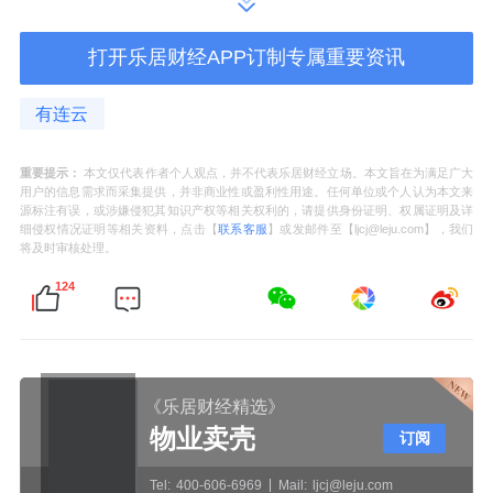
角、抑或是微观维度，流动性总体宽裕。宏观
打开乐居财经APP订制专属重要资讯
层面，政府工作报告写入“适时降准降息”，央
行明确“今年将根据国内外经济金融形势和金融
有连云
市场情况择机降准降息”。中观视角，财政部、
人社部等部门正推进长期资金考核政策文件的
重要提示：
本文仅代表作者个人观点，并不代表乐居财经立场。本文旨在为满足广大
用户的信息需求而采集提供，并非商业性或盈利性用途。任何单位或个人认为本文来
修订，证监会将逐步打通中长期资金入市卡
源标注有误，或涉嫌侵犯其知识产权等相关权利的，请提供身份证明、权属证明及详
细侵权情况证明等相关资料，点击【
联系客服
】或发邮件至【ljcj@leju.com】，我们
点、堵点，多渠道增强战略性力量储备；结合
将及时审核处理。
近日新一批保险资金长期股票投资试点再得批
124
复，预计中长线资金入市步伐将持续加快、筑
牢市场健康发展根基。微观维度，市场分红回
购已远超过IPO、再融资和减持的总规模，股
《乐居财经精选》
票增持回购再贷款、非银互换便利两项结构性
物业卖壳
订阅
货币政策工具平稳运作，投资和融资更加协调
Tel:
400-606-6969
Mail:
ljcj@leju.com