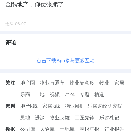
金隅地产，仰仗张鹏了
进深
08-07
评论
点击下载App参与更多互动
关注
地产圈
物业直通车
物业满意度
物业
家居
乐商
土地
视频
7*24
专题
精选
原创
地产k线
家居k线
物业k线
乐居财经研究院
见地
进深
物业英雄
工匠先锋
乐财札记
数据
公司库
人物库
土地库
季报年报
行业报告