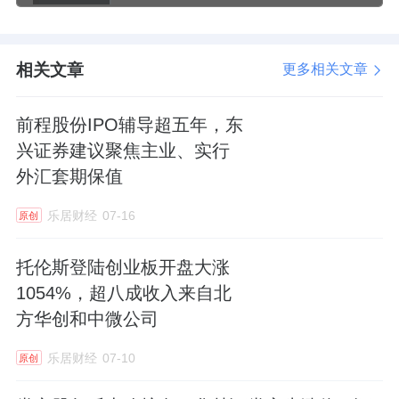
的市场生态正在形成。（来源于招商证券
20250307《2025年两会：政策东风催“牛蹄”，
券商板块漾“春水”—资本市场改革发展系列点
相关文章
更多相关文章
评》）
前程股份IPO辅导超五年，东
国泰君安
表示，从当前时点看，资本市场回稳
兴证券建议聚焦主业、实行
向好有望驱动券商零售及机构业务增长，带来
外汇套期保值
基本面改善超预期。一方面年初以来市场交投
乐居财经
07-16
原创
活跃度大幅改善，预计零售业务有望支撑板块
盈利增长，另一方面，市场逐步回暖之下，券
托伦斯登陆创业板开盘大涨
商投资业务亦有望迎来修复。国泰君安预计上
1054%，超八成收入来自北
市券商25Q1盈利有望实现同比较快增长，以当
方华创和中微公司
前市场环境及交投活跃度推算，预计25Q1利润
乐居财经
07-10
原创
增速有望达44%。（来源于国泰君安