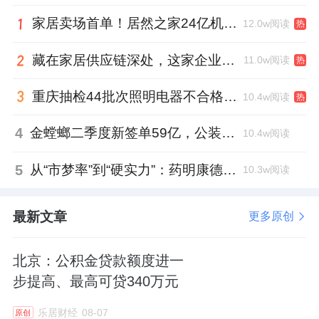
以上的投资者。文中提及个股仅为指数成份股
家居卖场首单！居然之家24亿机构间REITs获深交所无异议函
12.0w阅读
热
客观展示列举，本文出现信息只作为参考，投
藏在家居供应链深处，这家企业正在悄悄转型
11.0w阅读
热
资人须对任何自主决定的投资行为负责。本文
中的任何观点、分析及预测不构成对阅读者任
重庆抽检44批次照明电器不合格，木林森全资子公司被点名
10.4w阅读
热
何形式的投资建议。
4
金螳螂二季度新签单59亿，公装业务贡献逾八成
10.4w阅读
来源：有连云
5
从“市梦率”到“硬实力”：药明康德如何用业绩填平2021年估值鸿沟？
10.3w阅读
最新文章
更多原创
北京：公积金贷款额度进一
步提高、最高可贷340万元
乐居财经
08-07
原创