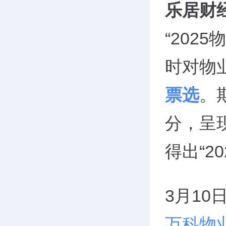
乐居财
“202
时对物
票选
。
分，呈
得出“2
3月1
万科物