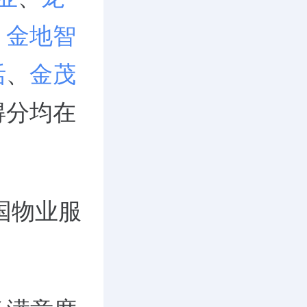
、
金地智
活
、
金茂
得分均在
中国物业服