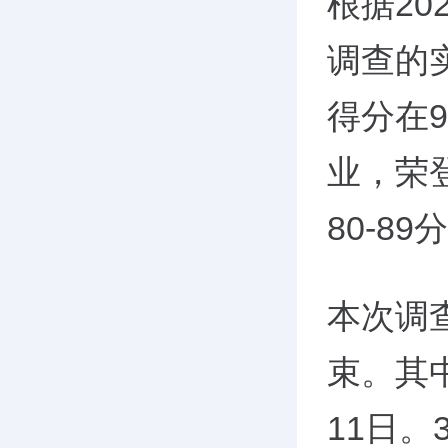
根据20
调查的
得分在
业，荣
80-8
本次调查
束。其
11日