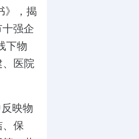
书》，揭
市十强企
线下物
建、医院
中反映物
洁、保