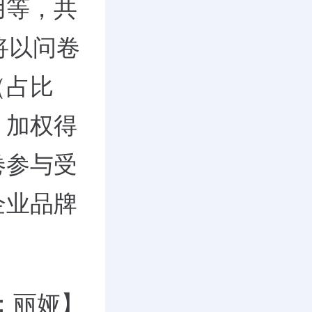
用等，共
将以问卷
（占比
）加权得
卷参与受
企业品牌
：丽娅】