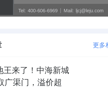
Tel:
400-606-6969
Mail:
ljcj@leju.com
章
更多
地王来了！中海新城
霸取广渠门，溢价超