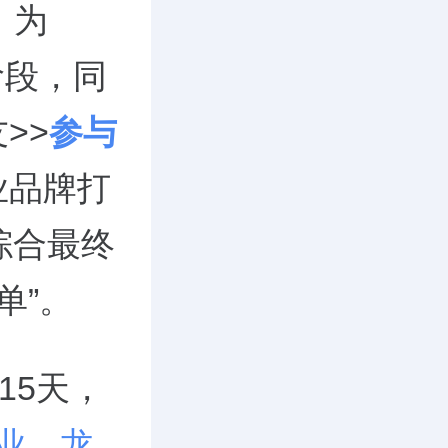
，为
阶段，同
>>
参与
业品牌打
综合最终
单”。
15天，
业
、
龙