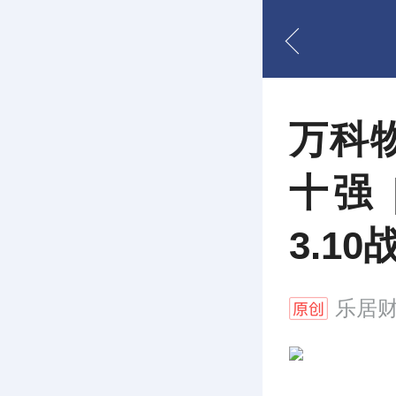
万科
十强 
3.10
乐居