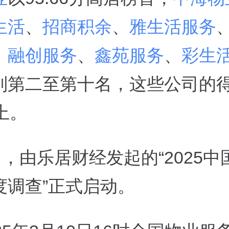
生活
、
招商积余
、
雅生活服务
、
融创服务
、
鑫苑服务
、
彩生
列第二至第十名，这些公司的
以上。
日，由乐居财经发起的“2025
度调查”正式启动。