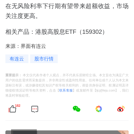
在无风险利率下行期有望带来超额收益，市场
关注度更高。
相关产品：港股高股息ETF（159302）
来源：界面有连云
有连云
股市行情
重要提示：
本文仅代表作者个人观点，并不代表乐居财经立场。本文旨在为满足广大
用户的信息需求而采集提供，并非商业性或盈利性用途。任何单位或个人认为本文来
源标注有误，或涉嫌侵犯其知识产权等相关权利的，请提供身份证明、权属证明及详
细侵权情况证明等相关资料，点击【
联系客服
】或发邮件至【ljcj@leju.com】，我们
将及时审核处理。
182