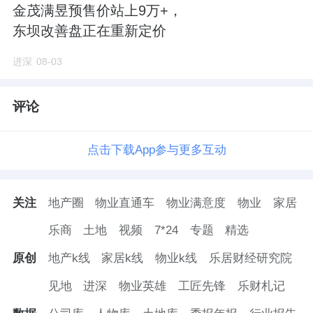
金茂满昱预售价站上9万+，
东坝改善盘正在重新定价
进深
08-03
评论
点击下载App参与更多互动
关注
地产圈
物业直通车
物业满意度
物业
家居
乐商
土地
视频
7*24
专题
精选
原创
地产k线
家居k线
物业k线
乐居财经研究院
见地
进深
物业英雄
工匠先锋
乐财札记