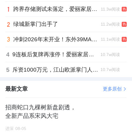
跨界存储测试未落定，爱丽家居复牌前自揭多重风险
11.3w阅读
热
绿城新掌门出手了
11.2w阅读
热
冲刺2026年末开业！东外39MALL全球招商启幕，重构东直门商圈格局
11.1w阅读
热
4
9连板后复牌再涨停！爱丽家居市盈率318倍，跨界收购案尚未落地
10.7w阅读
5
斥资1000万元，江山欧派掌门人吴水根加码创投基金
10.7w阅读
最新文章
更多原创
招商蛇口九棵树新盘剧透，
全新产品系宋风大宅
进深
08-05