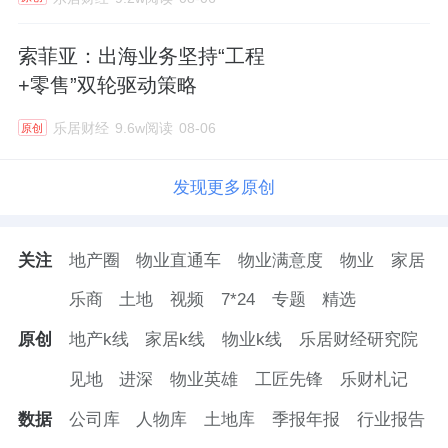
索菲亚：出海业务坚持“工程
+零售”双轮驱动策略
乐居财经
9.6w阅读
08-06
原创
发现更多原创
关注
地产圈
物业直通车
物业满意度
物业
家居
乐商
土地
视频
7*24
专题
精选
原创
地产k线
家居k线
物业k线
乐居财经研究院
见地
进深
物业英雄
工匠先锋
乐财札记
数据
公司库
人物库
土地库
季报年报
行业报告