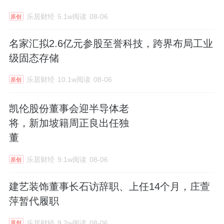
乐居财经
5.1w阅读
08-06
原创
名家汇拟2.6亿元参股至誉科技，跨界布局工业
级固态存储
乐居财经
10.1w阅读
08-06
原创
凯伦股份董事会迎半导体老
将，新加坡籍周正良出任独
董
乐居财经
9.1w阅读
08-06
原创
建艺装饰董事长石访辞职、上任14个月，庄萱
萍暂代履职
乐居财经
9.2w阅读
08-06
原创