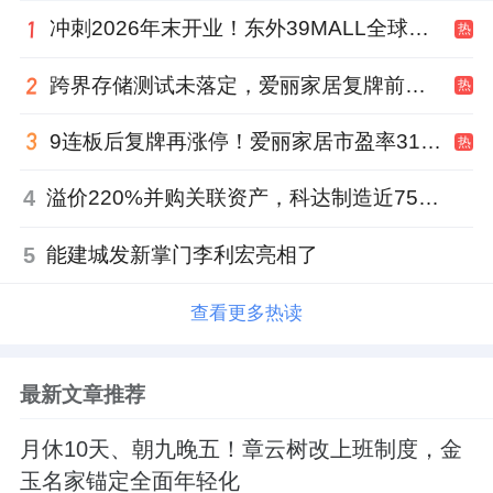
冲刺2026年末开业！东外39MALL全球招商启幕，重构东直门商圈格局
热
跨界存储测试未落定，爱丽家居复牌前自揭多重风险
热
9连板后复牌再涨停！爱丽家居市盈率318倍，跨界收购案尚未落地
热
4
溢价220%并购关联资产，科达制造近75亿元重组被否
5
能建城发新掌门李利宏亮相了
查看更多热读
最新文章推荐
月休10天、朝九晚五！章云树改上班制度，金
玉名家锚定全面年轻化