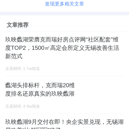
发现更多相关文章
文章推荐
玖映蠡湖荣膺克而瑞好房点评网“社区配套”维
度TOP2，1500㎡高定会所定义无锡改善生活
新范式
乐居财经
1.7w阅读
蠡湖头排标杆，克而瑞20维
度排名还原真实的玖映蠡湖
乐居财经
4.9w阅读
玖映蠡湖9月交付在即！央企实景兑现，无锡湖