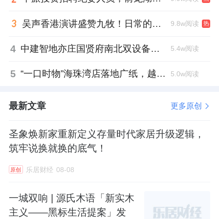
吴声香港演讲盛赞九牧！日常的小锚点变成科技突破点！
9.8w阅读
热
4
中建智地亦庄国贤府南北双设备平台，得房率创区域新高
5.4w阅读
5
“一口时物”海珠湾店落地广纸，越秀地产以“新鲜现制”商业新场景打造社区高品质生活
5.0w阅读
最新文章
更多原创
圣象焕新家重新定义存量时代家居升级逻辑，
筑牢说换就换的底气！
乐居财经
08-08
原创
一城双响 | 源氏木语「新实木
主义——黑标生活提案」发