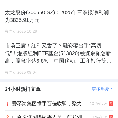
太龙股份(300650.SZ)：2025年三季报净利润
为3835.91万元
有连云
2025-10-28
市场巨震！红利又香了？融资客出手“高切
低”！港股红利ETF基金(513820)融资余额创新
高，股息率达6.8%！中国移动、工商银行等分
红全汇总
有连云
2025-09-04
24小时热门文章
更多热读
爱琴海集团携手百佳联盟，聚力共拓存量商业新赛道
10.7w阅读
热
中旅投资招聘纪委人员，前龙湖副总裁胡若翔掌舵
9.9w阅读
热