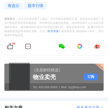
有连云
股市行情
重要提示：
本文仅代表作者个人观点，并不代表乐居财经立场。本文旨在为满足广大
用户的信息需求而采集提供，并非商业性或盈利性用途。任何单位或个人认为本文来
源标注有误，或涉嫌侵犯其知识产权等相关权利的，请提供身份证明、权属证明及详
细侵权情况证明等相关资料，点击【
联系客服
】或发邮件至【ljcj@leju.com】，我们
将及时审核处理。
59
《乐居财经精选》
物业卖壳
订阅
Tel:
400-606-6969
Mail:
ljcj@leju.com
相关文章
更多相关文章