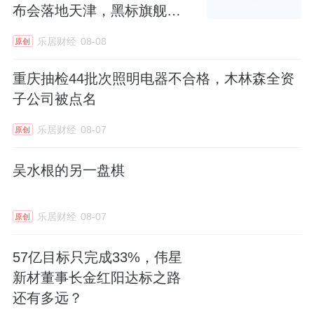
布会落地天津，黑标旗舰店
盛大启幕
乐居财经
08-08
原创
重庆抽检44批次照明电器不合格，木林森全资
子公司被点名
乐居财经
08-07
原创
吴水根的另一盘棋
乐居财经
08-07
原创
57亿目标只完成33%，伟星
新材董事长金红阳达标之路
还有多远？