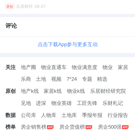
乐居财经
08-07
原创
评论
点击下载App参与更多互动
关注
地产圈
物业直通车
物业满意度
物业
家居
乐商
土地
视频
7*24
专题
精选
原创
地产k线
家居k线
物业k线
乐居财经研究院
见地
进深
物业英雄
工匠先锋
乐财札记
数据
公司库
人物库
土地库
季报年报
行业报告
榜单
房企销售榜
房企货值榜
房企500强