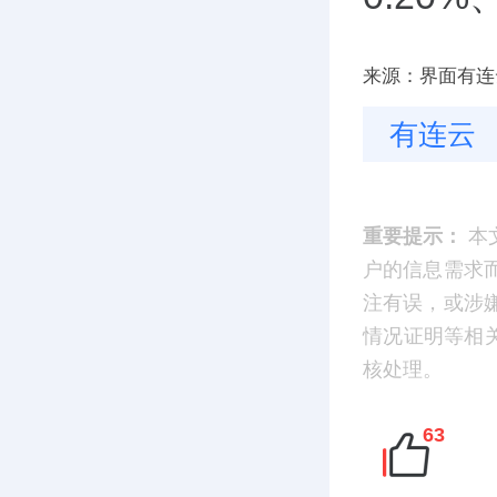
来源：界面有连
有连云
重要提示：
本
户的信息需求
注有误，或涉
情况证明等相
核处理。
63