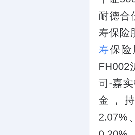
耐德合
寿保险
寿
保险
FH00
司-嘉
金，持
2.07%
0.20%