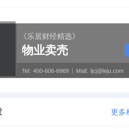
《乐居财经精选》
物业卖壳
Tel:
400-606-6969
Mail:
ljcj@leju.com
章
更多