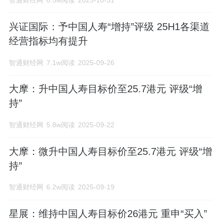
智通财经网
6.5w阅读
2025-10-31
上市。2003年6月30日,中国人寿保险公司
兴证国际：予中国人寿“增持”评级 25H1各渠道
加快了改革发展的步伐,重组改制并变更为
经营指标均有提升
中国人寿保险(集团)公司,并独家发起设立
智通财经网
7.1w阅读
2025-09-26
中国人寿保险股份有限公司。1999年1月,
经国务院批准成立中国人寿保险公司。
大摩：升中国人寿目标价至25.7港元 评级“增
持”
1996年,中保人寿保险有限公司成立,中国人
寿开始迈入人身保险业务专业化经营时
智通财经网
5.8w阅读
2025-09-22
代。1949年10月,中央政府批准组建了国内
大摩：微升中国人寿目标价至25.7港元 评级“增
持”
保险公司,由此开启了中国人寿的发展元
年。
智通财经网
6.2w阅读
2025-09-19
星展：维持中国人寿目标价26港元 重申“买入”