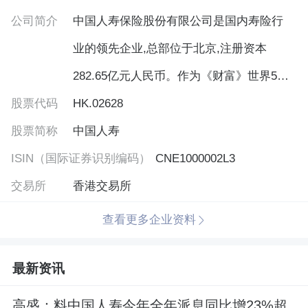
公司简介
中国人寿保险股份有限公司是国内寿险行
业的领先企业,总部位于北京,注册资本
282.65亿元人民币。作为《财富》世界500
股票代码
强和世界品牌500强企业——中国人寿保险
HK.02628
股票简称
(集团)公司的核心成员,公司以悠久的历
中国人寿
ISIN（国际证券识别编码）
史、雄厚的实力、专业领先的竞争优势及
CNE1000002L3
交易所
世界知名的品牌赢得了社会广泛客户的信
香港交易所
赖,始终占据国内保险市场领导者的地位,被
查看更多企业资料
誉为中国保险业的“中流砥柱”。中国人寿的
最新资讯
前身是国内经营寿险业务的企业,肩负中国
寿险业探索者和开拓者的重任。在长期发
高盛：料中国人寿今年全年派息同比增23%超