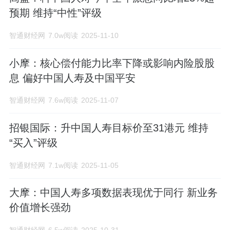
展历程中,公司拥有一支稳定的专业化管理
预期 维持“中性”评级
团队,积累了丰富的经营管理经验,深谙国内
智通财经网
7.0w阅读
2025-11-10
寿险市场经营之道。2003年12月17和18日,
小摩：核心偿付能力比率下降或影响内险股股
中国人寿保险股份有限公司分别在纽约和
息 偏好中国人寿及中国平安
香港上市。2007年1月9日,中国人寿保险股
智通财经网
7.6w阅读
2025-11-07
份有限公司回归国内A股上市,自此公司成
招银国际：升中国人寿目标价至31港元 维持
为国内“三地上市”的金融保险企业。2007年
“买入”评级
1月9日,中国人寿保险股份有限公司回归国
智通财经网
7.1w阅读
2025-11-05
内A股上市,自此公司成为国内“三地上市”的
大摩：中国人寿多项数据表现优于同行 新业务
金融保险企业。2003年12月17和18日,中国
价值增长强劲
人寿保险股份有限公司分别在纽约和香港