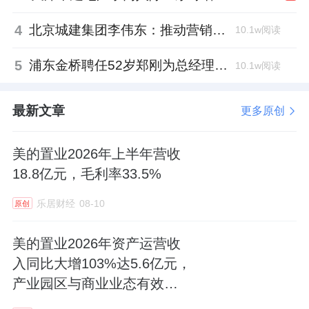
4、土地市场火热，楼面价破万地块半年新增
4
北京城建集团李伟东：推动营销工作稳中提质，严控库存增量
10.1w阅读
11幅。
5
浦东金桥聘任52岁郑刚为总经理，曾任张江高科副总
10.1w阅读
放眼整个上半年，扬州市区共计成功出让32宗
地， 区域覆盖主城区、西区新城、广陵新城、
最新文章
更多原创
东南新城、二城、北区、南区等，连寸土寸金
的主城区也有土地供给，可谓四面开花，各个
美的置业2026年上半年营收
18.8亿元，毛利率33.5%
区域都有重要地块拍出。
乐居财经
08-10
原创
据统计，上半年新进入扬州的房企有：美科、
美的置业2026年资产运营收
新邦、江苏杰俊，广沁置业、运新置业，江洲
入同比大增103%达5.6亿元，
房地产有限公司等。
产业园区与商业业态有效互
补