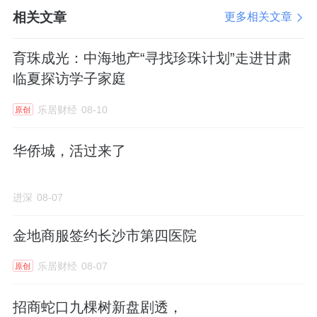
相关文章
更多相关文章
3、扬州新房房价稳中上涨，1-5月环比上涨
0.5%-1%之间，同比上涨5%-8.8%之间
育珠成光：中海地产“寻找珍珠计划”走进甘肃
临夏探访学子家庭
在国家统计局公布的70城房价数据中，1-5月，
扬州的房价变动幅度环比维持在上涨0.5%—
乐居财经
08-10
原创
1.0%之间，同比则上涨幅度在5.0％-8.8％之
华侨城，活过来了
间。（六月数据暂未公布）
从新房来看，2月处于低谷，5月环比上涨最高
进深
08-07
为1.0%。
金地商服签约长沙市第四医院
而二手房年初比较平稳，高点出现在3月份，主
乐居财经
08-07
原创
要是学区房带动了一波房价上涨，到5月份有所
回落。
招商蛇口九棵树新盘剧透，