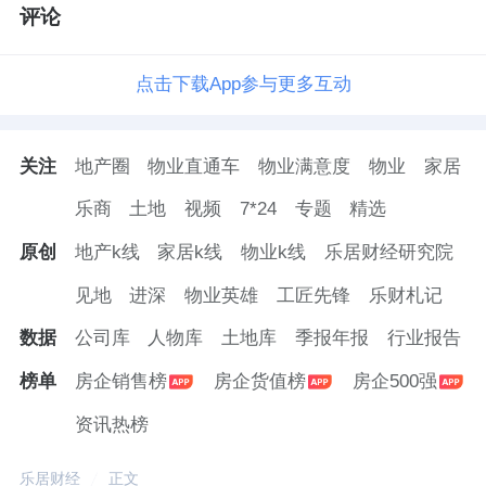
要说下半年最值得关注的区域和楼盘，乐居君
评论
首推东南新城。
点击下载App参与更多互动
前不久，扬州中国大运河博物馆开放，这一历
史巨著立刻登上热搜，吸引八方游客的到来。
关注
地产圈
物业直通车
物业满意度
物业
家居
曾经脏乱差的环境已经变成了扬州新地标。
乐商
土地
视频
7*24
专题
精选
东南新城正在破局，卓越、中海、
世茂
、龙
原创
地产k线
家居k线
物业k线
乐居财经研究院
湖、宝龙等先后到来，先后诞生4幅万元地块，
见地
进深
物业英雄
工匠先锋
乐财札记
一个个高品质人居社区即将出现。目前东南新
城有哪些热门楼盘？
数据
公司库
人物库
土地库
季报年报
行业报告
榜单
房企销售榜
房企货值榜
房企500强
卓越晴翠：
资讯热榜
不久前，卓越晴翠新领销许，4#、5#、12#楼
乐居财经
正文
预售房屋类型为住宅性质，层高11-18层，共计