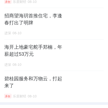
乐居财经
08-10
原创
多个板块纪录刷新！扬州万元地井喷而出！
从去年9月份第一幅万元地块天珺·源璟开始，
招商望海玥首推住宅，李逢
春打出了明牌
一年不到的时间，扬州已有17幅万元地，这些
楼盘都是未来2万+甚至3万+的储备军。
进深
08-10
海开上地豪宅舵手郑楠，年
湾头是2021年扬州土拍的一匹超级黑马，江广
薪超过53万元
快速路与万福大桥正式对接，这里成为扬州和
进深
08-10
江都之间的重要承接点，直接享受两地利好辐
射，开发商也是不惜成本，破万拿地。
碧桂园服务和万物云，打起
来了
5、热盘热区域大盘点，下半年这些楼盘值得关
乐居财经
08-10
注。
原创