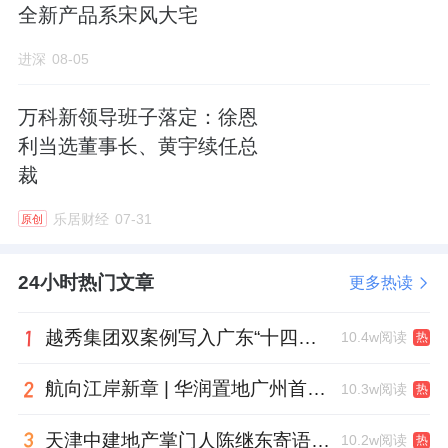
全新产品系宋风大宅
整体趋势看扬州的房价都维持在一个比较稳定
且向上的状态。
进深
08-05
万科新领导班子落定：徐恩
利当选董事长、黄宇续任总
据统计，自2019年，扬州新房价格持续上涨，
裁
除了2020年2月，受疫情影响，扬州新房房价
零涨幅，从2020年2月起，已经连续上涨了15
乐居财经
07-31
原创
个月。
24小时热门文章
更多热读
目前，扬州的房价邗江区最高，为16475元/
㎡，广陵区16074元/㎡，江都区13618元/㎡，
越秀集团双案例写入广东“十四五”公共文化答卷，复合文化空间助力青年发展型城市建设
10.4w阅读
热
仪征市9406元/㎡，宝应县8312元/㎡，高邮市
航向江岸新章 | 华润置地广州首座万象城金秋迎客
10.3w阅读
热
7994元/㎡。
天津中建地产掌门人陈继东寄语青年“跳出舒适区”，曾任银行信贷经理
10.2w阅读
热