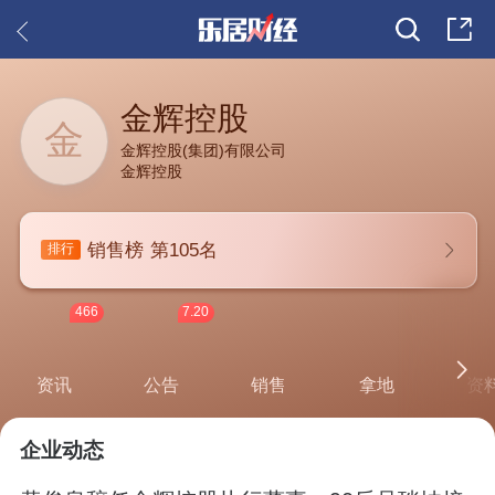
金辉控股
金
金辉控股(集团)有限公司
金辉控股
销售榜
第105名
排行
466
7.20
资讯
公告
销售
拿地
资
企业动态