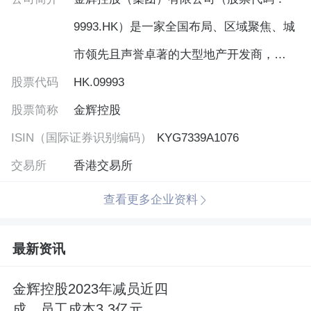
9993.HK）是一家全国布局、区域聚焦、城
市领先且声誉卓著的大型地产开发商，专
股票代码
注于为首次购房者及首次改善型购房者提
HK.09993
股票简称
供优质的住宅物业。
金辉控股
ISIN（国际证券识别编码）
KYG7339A1076
交易所
香港交易所
查看更多企业资料
最新资讯
金辉控股2023年减员近四
成，员工成本3.3亿元