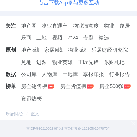
点击下载App参与更多互动
关注
地产圈
物业直通车
物业满意度
物业
家居
乐商
土地
视频
7*24
专题
精选
原创
地产k线
家居k线
物业k线
乐居财经研究院
见地
进深
物业英雄
工匠先锋
乐财札记
数据
公司库
人物库
土地库
季报年报
行业报告
榜单
房企销售榜
房企货值榜
房企500强
资讯热榜
乐居财经
正文
京ICP备2021030296号-2 京公网安备 11010502047973号