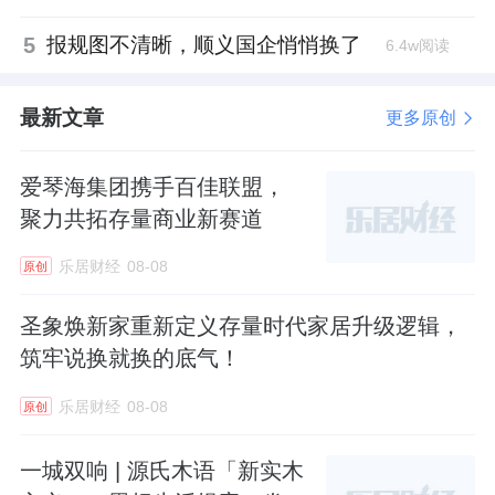
5
报规图不清晰，顺义国企悄悄换了
6.4w阅读
最新文章
更多原创
爱琴海集团携手百佳联盟，
聚力共拓存量商业新赛道
乐居财经
08-08
原创
圣象焕新家重新定义存量时代家居升级逻辑，
筑牢说换就换的底气！
乐居财经
08-08
原创
一城双响 | 源氏木语「新实木