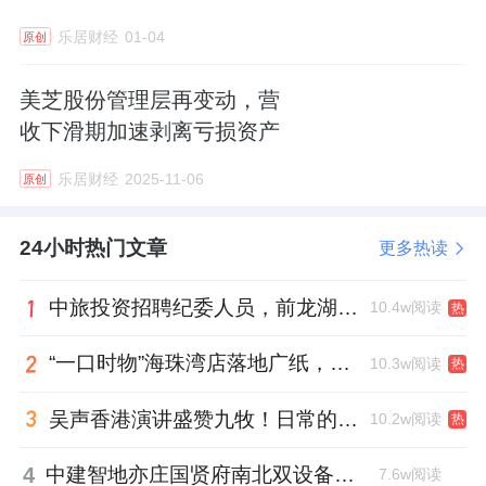
乐居财经
01-04
原创
美芝股份管理层再变动，营
收下滑期加速剥离亏损资产
乐居财经
2025-11-06
原创
24小时热门文章
更多热读
中旅投资招聘纪委人员，前龙湖副总裁胡若翔掌舵
10.4w阅读
热
“一口时物”海珠湾店落地广纸，越秀地产以“新鲜现制”商业新场景打造社区高品质生活
10.3w阅读
热
吴声香港演讲盛赞九牧！日常的小锚点变成科技突破点！
10.2w阅读
热
4
中建智地亦庄国贤府南北双设备平台，得房率创区域新高
7.6w阅读