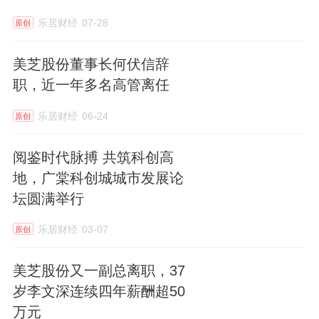
乐居财经
07-28
原创
美芝股份董事长何伏信辞
职，近一年多名高管离任
乐居财经
06-24
原创
阅鉴时代脉搏 共筑科创高
地，广棠科创城城市发展论
坛圆满举行
乐居财经
03-07
原创
美芝股份又一副总离职，37
岁李文深连续四年薪酬超50
万元