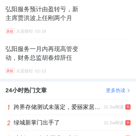
弘阳服务预计由盈转亏，新
主席贾洪波上任刚两个月
乐居财经
03-18
原创
弘阳服务一月内再现高管变
动，财务总监胡春煌辞任
乐居财经
02-10
原创
24小时热门文章
更多热读
跨界存储测试未落定，爱丽家居复牌前自揭多重风险
11.3w阅读
热
绿城新掌门出手了
11.2w阅读
热