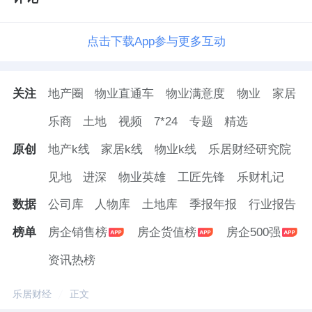
点击下载App参与更多互动
关注
地产圈
物业直通车
物业满意度
物业
家居
乐商
土地
视频
7*24
专题
精选
原创
地产k线
家居k线
物业k线
乐居财经研究院
见地
进深
物业英雄
工匠先锋
乐财札记
数据
公司库
人物库
土地库
季报年报
行业报告
榜单
房企销售榜
房企货值榜
房企500强
资讯热榜
乐居财经
正文