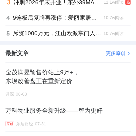
冲刺2026年末开业！东外39MALL全球招商启幕，重构东直门商圈格局
11.1w阅读
热
4
9连板后复牌再涨停！爱丽家居市盈率318倍，跨界收购案尚未落地
10.7w阅读
5
斥资1000万元，江山欧派掌门人吴水根加码创投基金
10.7w阅读
最新文章
更多原创
金茂满昱预售价站上9万+，
东坝改善盘正在重新定价
进深
08-03
万科物业服务全新升级——智为更好
乐居财经
07-31
原创