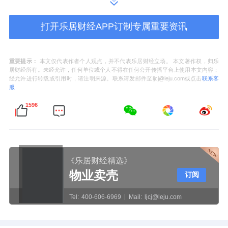
2025年10月，Serica强制执行上述股份的抵押
权益，委任安迈企业咨询公司董事总经理黄咏
打开乐居财经APP订制专属重要资讯
诗及杜艾迪为接管人及管理人。
重要提示：
本文仅代表作者个人观点，并不代表乐居财经立场。 本文著作权，归乐
此后，曾氏家族逐步退出弘阳服务管理层。
居财经所有。未经允许，任何单位或个人不得在任何公开传播平台上使用本文内容；
经允许进行转载或引用时，请注明来源。联系请发邮件至ljcj@leju.com或点击
联系客
2024年11月，创始人曾焕沙之女曾子熙辞任执
服
行董事；2026年1月，其子曾俊凯辞任非执行
1596
董事及董事会主席等职务。
2026年3月，接管人向弘阳服务发出书面通
知，提议召开股东特别大会，要求罢免贾洪波
《乐居财经精选》
物业卖壳
执行董事职务及王奋、李晓航、赵现波三名独
订阅
立非执行董事职务。
Tel:
400-606-6969
Mail:
ljcj@leju.com
财报显示，2025年，弘阳服务实现营收9.51亿