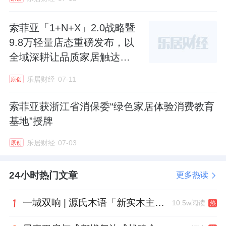
工艺端下了不少功夫。
索菲亚「1+N+X」2.0战略暨
比如高定隐孔工艺——让柜体看不到任何连接
9.8万轻量店态重磅发布，以
件，整体浑然一体。比如金属粉末喷涂工艺
全域深耕让品质家居触达万
——把原来用在豪华汽车上的工艺搬到家居产
家
乐居财经
07-11
原创
品上。再比如“中国定制家5A标准”——由索菲
亚联合18家权威机构共同起草，围绕环保、耐
索菲亚获浙江省消保委“绿色家居体验消费教育
用、五金、封边四大维度提出14项核心质量指
基地”授牌
标，整体优于国家推荐标准。
乐居财经
07-03
原创
这些工艺和标准，普通消费者可能说不清楚具
24小时热门文章
更多热读
体原理，但他们能感知到一件事：原来需要花
大价钱才能享受到的东西，现在好像没那么遥
一城双响 | 源氏木语「新实木主义——黑标生活提案」发布会落地天津，黑标旗舰店盛大启幕
10.5w阅读
热
远了。