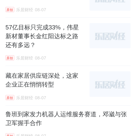
弧的结构，让人觉得很包容、很圆润、很有温
乐居财经
08-07
原创
度。而赖旭东选了一套新中式，他认为，设计
57亿目标只完成33%，伟星
在发展，能融合东方之韵，结合现代工艺与规
新材董事长金红阳达标之路
划，打造属于中国人味道的家。
还有多远？
一位从个人审美与感受出发，一位从文化输出
乐居财经
08-07
原创
出发——没有对错，只有适合。这正是“适己”
的真谛。好设计没有标准答案，只有最适合你
藏在家居供应链深处，这家
的那一个。而索菲亚通过5A好设计大赛所做
企业正在悄悄转型
的，就是让“找到最适合你的那一个”这件事，
乐居财经
08-07
原创
不再依赖你恰好认识一个顶级设计师，或者恰
鲁班到家发力机器人运维服务赛道，邓崴与张
好有一笔充裕的预算。
卫军握手合作
四、“设计平权”的底色是诚意