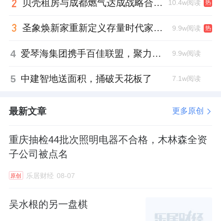
贝壳租房与成都燃气达成战略合作 打通安全巡检“最后一米”
10.4w阅读
热
三、
1
万份
5A
好设计作品背后的信号
圣象焕新家重新定义存量时代家居升级逻辑，筑牢说换就换的底气！
9.9w阅读
热
活动现场公布了一个数据：第二届索菲亚5A好
4
爱琴海集团携手百佳联盟，聚力共拓存量商业新赛道
9.9w阅读
设计大赛的参赛作品已超过了1万件。1万份投
5
中建智地送面积，捅破天花板了
7.1w阅读
稿背后，是1万个真实家庭的设计需求被“看见”
了。
最新文章
更多原创
这正是“设计平权”的另一面——不仅是让好设
重庆抽检44批次照明电器不合格，木林森全资
计变得触手可及，更是让普通人的设计需求有
子公司被点名
了被回应的通道。
乐居财经
08-07
原创
活动现场，当倪妮和赖旭东共同品鉴5套参赛作
品时，倪妮从结合自身审美与用户视角，选了
吴水根的另一盘棋
一套中古法式的作品，她认为整体法式包括圆