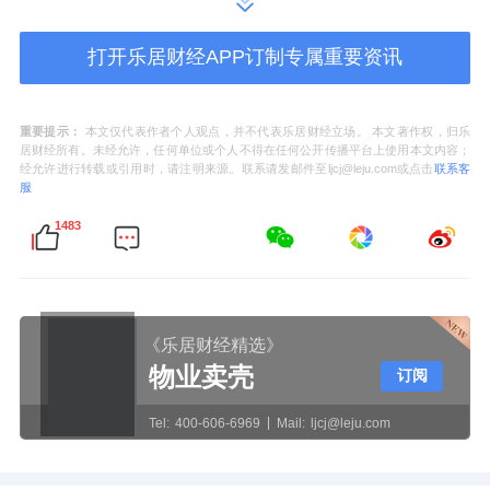
打开乐居财经APP订制专属重要资讯
这个比喻并不夸张。
重要提示：
本文仅代表作者个人观点，并不代表乐居财经立场。 本文著作权，归乐
过去，高品质的家居定制意味着高昂的成本。
居财经所有。未经允许，任何单位或个人不得在任何公开传播平台上使用本文内容；
经允许进行转载或引用时，请注明来源。联系请发邮件至ljcj@leju.com或点击
联系客
从设计费到材料费，从安装费到漫长的等待期
服
——家居、定制好设计带着一种“阶级感”。但
1483
索菲亚的做法是：用规模化定制来降低好设计
的获取成本。
《乐居财经精选》
2026年1月，索菲亚正式从“整家定制”升级为
物业卖壳
订阅
“全案定制”。这不仅是战略名词的更换，更是
一次角色转变——从“卖产品的供应商”变成“用
Tel:
400-606-6969
Mail:
ljcj@leju.com
户理想居住方案的总体负责人”。其核心逻辑是