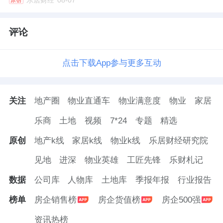
乐居财经
08-07
原创
当然，把“设计平权”这四个字说出来很容易，
评论
但做到很难。
它需要品牌有足够的产品力去支撑设计的落地
点击下载App参与更多互动
——设计图画得再漂亮，交付不了就是零。它
需要品牌有足够的服务体系去保障用户体验
关注
地产圈
物业直通车
物业满意度
物业
家居
——从测量到安装，任何一个环节掉链子，前
乐商
土地
视频
7*24
专题
精选
面所有的努力都会归零。
原创
地产k线
家居k线
物业k线
乐居财经研究院
索菲亚的底气来自哪里？来自它45年的定制经
见地
进深
物业英雄
工匠先锋
乐财札记
验积累，来自它参与起草行业标准的专业话语
数据
公司库
人物库
土地库
季报年报
行业报告
权，来自它在全国范围内积累的千万级真实家
庭案例数据。这些不是一天建成的，但一旦建
榜单
房企销售榜
房企货值榜
房企500强
成，就构成了品牌最深的护城河。
资讯热榜