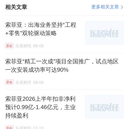
以行业首推的“中国定制家5A标准”为依托，整
相关文章
更多相关文章
合基装、定制、软装等分散环节，实现“决策轻
松、过程轻松、交付轻松”的“装好家”体验。
索菲亚：出海业务坚持“工程
+零售”双轮驱动策略
这句话翻译成消费者能听懂的语言就是：你不
乐居财经
08-06
原创
用再自己当项目经理了。
索菲亚“精工一次成”项目全国推广，试点地区
一次安装成功率可达90%
索菲亚家居集团副总裁朱亦进在活动现场表
示：“好设计不仅仅是好看，它最重要的是到底
乐居财经
08-06
原创
解决了用户什么问题？跟我们这一位用户是否
索菲亚2026上半年扣非净利
匹配？好设计不是设计师的自嗨，而是用户问
预计0.99亿-1.46亿元，主业
题的解决方案。
持续盈利
而为了让这个解决方案真正“平权”，索菲亚在
乐居财经
07-15
原创