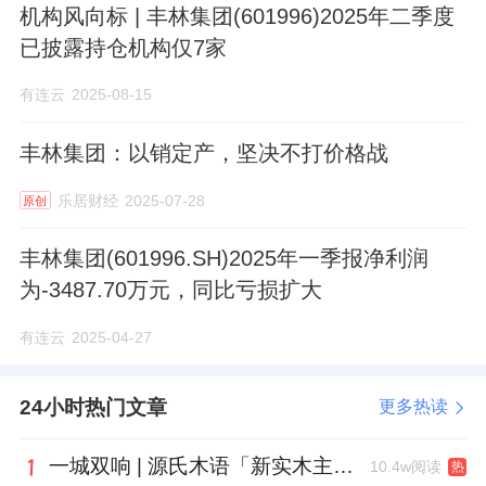
机构风向标 | 丰林集团(601996)2025年二季度
已披露持仓机构仅7家
有连云
2025-08-15
丰林集团：以销定产，坚决不打价格战
乐居财经
2025-07-28
原创
丰林集团(601996.SH)2025年一季报净利润
为-3487.70万元，同比亏损扩大
有连云
2025-04-27
24小时热门文章
更多热读
一城双响 | 源氏木语「新实木主义——黑标生活提案」发布会落地天津，黑标旗舰店盛大启幕
10.4w阅读
热