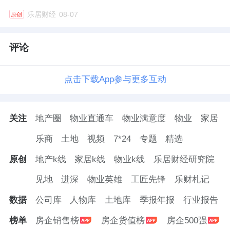
乐居财经
08-07
原创
评论
点击下载App参与更多互动
关注
地产圈
物业直通车
物业满意度
物业
家居
乐商
土地
视频
7*24
专题
精选
原创
地产k线
家居k线
物业k线
乐居财经研究院
见地
进深
物业英雄
工匠先锋
乐财札记
数据
公司库
人物库
土地库
季报年报
行业报告
榜单
房企销售榜
房企货值榜
房企500强