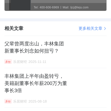
Tel:
400-606-6969
Mail:
ljcj@leju.com
相关文章
更多相关文章
父辈曾两度出山，丰林集团
新董事长刘念如何扭亏？
乐居财经
2025-11-11
原创
丰林集团上半年由盈转亏，
美籍副董事长年薪200万为董
事长3倍
乐居财经
2025-08-18
原创