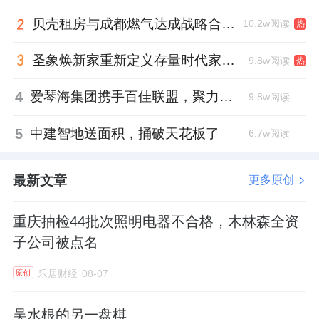
贝壳租房与成都燃气达成战略合作 打通安全巡检“最后一米”
10.2w阅读
热
圣象焕新家重新定义存量时代家居升级逻辑，筑牢说换就换的底气！
9.8w阅读
热
4
爱琴海集团携手百佳联盟，聚力共拓存量商业新赛道
9.8w阅读
5
中建智地送面积，捅破天花板了
6.7w阅读
最新文章
更多原创
重庆抽检44批次照明电器不合格，木林森全资
子公司被点名
乐居财经
08-07
原创
吴水根的另一盘棋