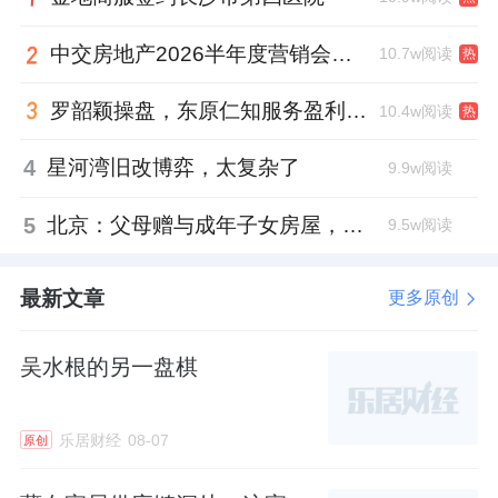
略，同时依托精细化管理经验优化供应链、精
简低效业务、提质增效，让企业在行业存量竞
中交房地产2026半年度营销会，绿城祝军现身了
10.7w阅读
热
争中保持稳健发展态势，经营基本面始终稳定
罗韶颖操盘，东原仁知服务盈利仍在爬坡
向好。
10.4w阅读
热
4
星河湾旧改博弈，太复杂了
9.9w阅读
2026年的最终卸任，只是这场漫长交接的收尾
环节。从出让控股权、退出一线管理，到辞去
5
北京：父母赠与成年子女房屋，不再核验子女的购房资格
9.5w阅读
全部董事职务，两年多的缓冲周期，让企业逐
步剥离创始人个人印记，彻底告别“个人赋能
最新文章
更多原创
型”发展模式，迈入制度化、职业化、规范化的
现代化治理阶段。
吴水根的另一盘棋
这份从容平稳的交接，源于顾江生提前多年布
乐居财经
08-07
原创
局的职业化改革，也印证了顾家成熟的企业抗
风险能力。