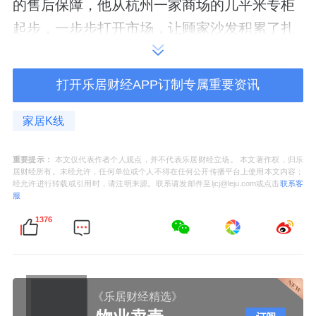
的售后保障，他从杭州一家商场的几平米专柜
起步，一步步打开市场，让顾家沙发积累了扎
实的用户口碑。
打开乐居财经APP订制专属重要资讯
在行业普遍重产能、轻品牌的阶段，顾江生早
早确立品牌化、规范化的发展路线。一方面深
家居K线
耕软体主业，持续迭代产品、升级工艺，坐稳
国内沙发头部地位，打造出“因为顾家，所以爱
重要提示：
本文仅代表作者个人观点，并不代表乐居财经立场。 本文著作权，归乐
居财经所有。未经允许，任何单位或个人不得在任何公开传播平台上使用本文内容；
家”的深入人心的品牌IP。
经允许进行转载或引用时，请注明来源。联系请发邮件至ljcj@leju.com或点击
联系客
服
另一方面率先突破传统家族作坊的管理弊端，
1376
主动推进去家族化改革，引入现代化企业管理
制度，搭建职业化团队，为企业长远发展筑牢
根基。
《乐居财经精选》