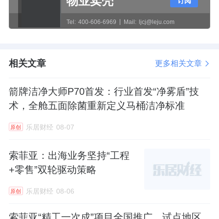
物业卖壳
订阅
2016年顾家家居成功登陆上交所，斩获“中国沙
发第一股”的称号。上市之后，企业稳步扩张，
Tel:
400-606-6969
Mail:
ljcj@leju.com
从单一沙发品类，延伸至床垫、全屋配套、整
家定制等赛道，完成从单品制造商到综合家居
相关文章
更多相关文章
服务商的转型，稳居国内软体家居第一梯队，
成为行业标杆企业。二十余年深耕，顾江生用
箭牌洁净大师P70首发：行业首发“净雾盾”技
实干，完成了小作坊到百亿上市企业的蜕变。
术，全舱五面除菌重新定义马桶洁净标准
二、平稳交棒，完成无震荡迭代
乐居财经
08-07
原创
不同于很多企业创始人仓促离场、引发市场震
索菲亚：出海业务坚持“工程
+零售”双轮驱动策略
荡，顾江生的这次彻底谢幕，是一场酝酿了两
年的平稳交接。
乐居财经
08-06
原创
2023年是顾家股权变革的关键节点，顾江生及
索菲亚“精工一次成”项目全国推广，试点地区