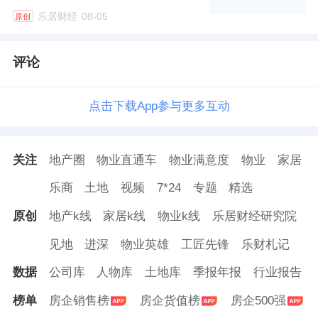
友邦吊顶
创始人夫妇、
皮阿诺
原实控人等一批
乐居财经
08-05
原创
老牌家居创业者，都陆续转让股权、退出经营
一线。这批创一代大多踩着地产红利起家，靠
评论
着时代风口把企业做大做强，但在行业进入存
量竞争、市场环境愈发复杂的当下，选择借力
点击下载App参与更多互动
专业资本，为企业注入新的发展活力。
关注
地产圈
物业直通车
物业满意度
物业
家居
还有一部分企业，延续了传统的家族传承模
式，创始人退居幕后，交由新生代二代接手。
乐商
土地
视频
7*24
专题
精选
森鹰窗业
、
中国联塑
、
箭牌家居
等诸多细分赛
原创
地产k线
家居k线
物业k线
乐居财经研究院
道龙头，都开启了二代接班进程。
见地
进深
物业英雄
工匠先锋
乐财札记
除此之外，欧派、
索菲亚
、志邦等一众定制家
数据
公司库
人物库
土地库
季报年报
行业报告
居头部企业，则走出了另一条温和换代之路。
榜单
房企销售榜
房企货值榜
房企500强