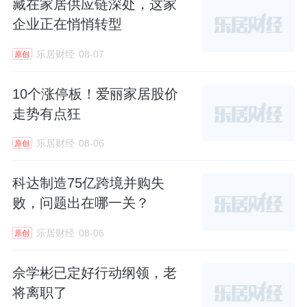
藏在家居供应链深处，这家
企业正在悄悄转型
三、行业换血，创一代集体谢幕
乐居财经
08-07
原创
顾江生的从容谢幕，从来不是个例。最近几
年，整个泛家居行业都在上演相似的画面：一
10个涨停板！爱丽家居股价
批白手起家、亲历行业黄金时代的创一代，纷
走势有点狂
纷选择退居幕后，把接力棒交到新一代管理
乐居财经
08-06
原创
者、职业经理人或是二代接班人手中。一场席
卷全行业的换代大潮，早已悄然来临。
科达制造75亿跨境并购失
败，问题出在哪一关？
这些创始人的离场方式各不相同，却都对应着
乐居财经
08-06
行业当下的发展现状。有不少和顾家一样，选
原创
择引入外部产业资本，出让控制权、彻底退出
佘学彬已定好行动纲领，老
实业赛道。
将离职了