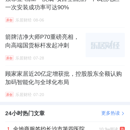
其一致行动人，将近三成的公司控股权转让给
一次安装成功率可达90%
盈峰睿和产业资本，这也意味着，顾氏家族正
乐居财经
08-06
原创
式让出顾家家居的控制权。
箭牌洁净大师P70重磅亮相，
为保障经营稳定，双方达成平稳过渡共识，创
向高端国货标杆发起冲刺
始团队暂时保留董事会席位，守住企业发展基
本盘，新资本仅做战略赋能，不随意颠覆原有
乐居财经
07-28
原创
成熟业务体系，最大程度规避了控制权变更带
顾家家居近20亿定增获批，控股股东全额认购
来的经营风险。
加码智能化与全球化布局
2024年，顾家完成管理权交接核心一步。顾江
乐居财经
07-20
原创
生卸任董事长等核心管理职务，彻底退出日常
经营决策，仅保留董事席位。成熟的职业经理
24小时热门文章
更多热读
人团队全面接棒，延续顾家深耕主业的核心战
金地商服签约长沙市第四医院
10.9w阅读
热