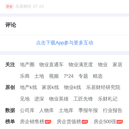
务集团，出任总经理，负责公司的整体运营。
乐居财经
07-23
原创
此外，中交地产就宣布将名称，从“中交地产股
评论
份有限公司”变更为“中交
城市发展
控股集团股
份有限公司”，不过，证券简称、证券代码保持
点击下载App参与更多互动
不变。
兜底的代价
关注
地产圈
物业直通车
物业满意度
物业
家居
乐商
土地
视频
7*24
专题
精选
凭借着财务指标的扭转，中交地产得以“脱
帽”，摆脱了退市风险警示。
原创
地产k线
家居k线
物业k线
乐居财经研究院
见地
进深
物业英雄
工匠先锋
乐财札记
但上市平台松了一口气，其控股股东中交房地
产集团，却扛下了所有。
数据
公司库
人物库
土地库
季报年报
行业报告
榜单
房企销售榜
房企货值榜
房企500强
近三年，中交房地产集团的归母净利润，分别