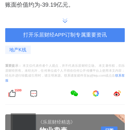
账面价值约为-39.19亿元。
而经资产基础法评估，标的净资产评估值
为-29.76亿元，评估增值9.43亿元，增值率
打开乐居财经APP订制专属重要资讯
24.06%。
地产K线
由于是负资产，因此交易对价，仅为象征性的1
元。
重要提示：
本文仅代表作者个人观点，并不代表乐居财经立场。 本文著作权，归乐
居财经所有。未经允许，任何单位或个人不得在任何公开传播平台上使用本文内容；
经允许进行转载或引用时，请注明来源。联系请发邮件至ljcj@leju.com或点击
联系客
这项交易，仅历时7个月便火速完成。2025年8
服
月底，双方签署《资产交割确认书》，正式完
1599
成交割。
从剥离的成效看，它直接使上市平台换了个内
核。
《乐居财经精选》