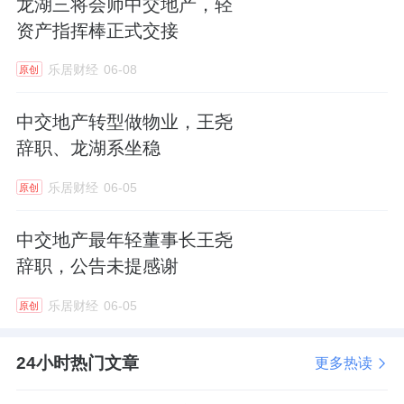
龙湖三将会师中交地产，轻
资产指挥棒正式交接
它在年报里，还重点提到了物业管理业务的收
乐居财经
06-08
原创
获：
中交地产转型做物业，王尧
全年新拓展面积757.8万平方米，在管面积
辞职、龙湖系坐稳
5,762.59万平方米，其中城市服务在管面积
3,142万平方米。
乐居财经
06-05
原创
换了班底
中交地产最年轻董事长王尧
辞职，公告未提感谢
随着资产重组的落定，中交地产的管理层，也
发生了较大的变动。
乐居财经
06-05
原创
去年9月，原董事长郭主龙，原总裁徐爱国，原
24小时热门文章
更多热读
执行总裁汪剑平，原副总裁杨光泽、孙卫东、