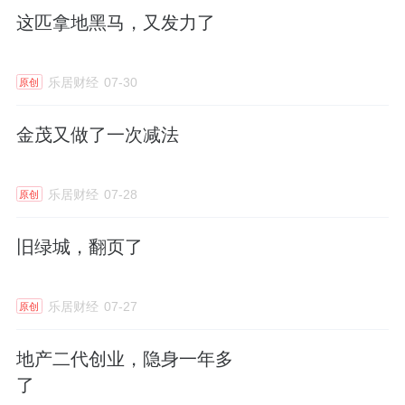
事。不过，成为中交地产掌舵者的9个月后，6
这匹拿地黑马，又发力了
月4日，消息传来，王尧因个人原因，申请辞去
公司董事长等所有职务。
乐居财经
07-30
原创
曾益明的在物管公司的履历也很丰富。
金茂又做了一次减法
2017年，他便担任龙湖物业服务集团总经理、
乐居财经
07-28
原创
董事长，并升任
龙湖集团
副总裁，全面主导龙
湖物业的运营与发展。
旧绿城，翻页了
2021年至2023年，他出任
龙湖智创生活
执行董
事兼首席运营官（COO），期间主导了
龙湖智
乐居财经
07-27
原创
创
生活的港股上市筹备工作。
地产二代创业，隐身一年多
2023年4月，曾益明转投新成立的中交物业服
了