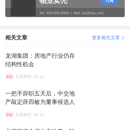
物业卖壳
订阅
去年，中交地产只有在前8月，才有房地产销售
Tel:
400-606-6969
Mail:
ljcj@leju.com
业绩记录。
1-8月，它实现全口径签约销售面积43.8万平方
相关文章
更多相关文章
米，签约销售金额79.5亿元，销售回款88亿
元；若论权益口径，则实现签约销售金额54.1
龙湖集团：房地产行业仍存
亿元。
结构性机会
截至去年末，因为重资产的置出，中交地产的
乐居财经
06-22
原创
总资产23.77亿元，同比下降97.79%，归属于
一把手辞职五天后，中交地
上市公司股东的净资产12.08亿元，转为正数；
产敲定薛四敏为董事候选人
资产负债率从89.75%降到了48.26%。
乐居财经
06-11
原创
没有了房地产项目大额资产减值的计提，其全
年归母净利润同比增长66.99%至-17.10亿元。