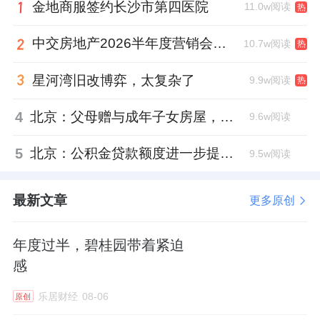
陈玲，原财务总监梅瑰等，均同时离职。
金地商服签约长沙市第四医院
11.0w阅读
热
新班底变为董事长王尧、总裁曾益明、财务总
中交房地产2026半年度营销会，绿城祝军现身了
10.7w阅读
热
监何海洪等。
星河湾旧改博弈，太复杂了
9.9w阅读
热
确定了物业服务、资管等业务新方向之后，中
4
北京：父母赠与成年子女房屋，不再核验子女的购房资格
9.6w阅读
交地产匹配了专业对口的管理团队。
5
北京：公积金贷款额度进一步提高、最高可贷340万元
9.5w阅读
其中，现年42岁的王尧，成为了中交地产史上
最年轻的董事长。
最新文章
更多原创
他曾担任中交集团房地产事业部副总经理，也
年度过半，碧桂园带着紧迫
在
中交物业
服务集团当过董事长（法定代表
感
人），积累了物管业务的经验。
乐居财经
08-06
原创
升任中交地产董事长之前，他已是中交地产董