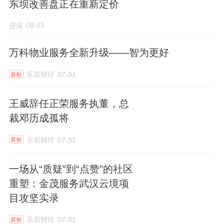
东坝改善盘正在重新定价
站在2026年回头看，宝龙商业出售厦门宝龙，
进深
08-03
其实是一套“组合拳”里的一个动作。
万科物业服务全新升级——智为更好
过去一两年，整个商业地产行业都在洗牌。
乐居财经
07-31
原创
以前大家比谁项目多、谁跑得快；现在比的是
王威辞任正荣服务执董，总
谁能活下来、谁能守住好项目。那些位置偏、
裁邓历成孤将
体量小、不赚钱的项目，迟早要被砍掉。
乐居财经
07-31
原创
在寒风凛冽的日子里，业务做减法，利润做加
一场从“质疑”到“点赞”的社区
法——这或许就是宝龙商业在这场生存战中最
重塑：金茂服务武汉云境项
聪明的打法。
目攻坚实录
乐居财经
07-31
原创