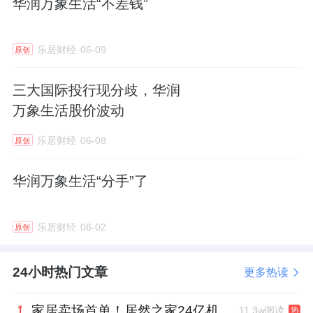
华润万象生活“不差钱”
在当下的市场环境下，还能保证盈利增长，实
属不易。而利润增长的关键就在于此：提质增
乐居财经
06-09
原创
效。
三大国际投行现分歧，华润
2025年，宝龙商业做了一件很有魄力的事——
万象生活股价波动
主动解约。
乐居财经
06-08
原创
财报显示，虽然宝龙商业2025年新增了7个商
华润万象生活“分手”了
业项目，但也毅然解约了12个项目，涉及总建
筑面积高达89.8万平方米。
乐居财经
06-02
原创
对比来看，厦门宝龙商业体量偏小、位于非核
24小时热门文章
更多热读
心区且亏损严重，显然就在这一轮“解约”和剥
家居卖场首单！居然之家24亿机构间REITs获深交所无异议函
11.3w阅读
热