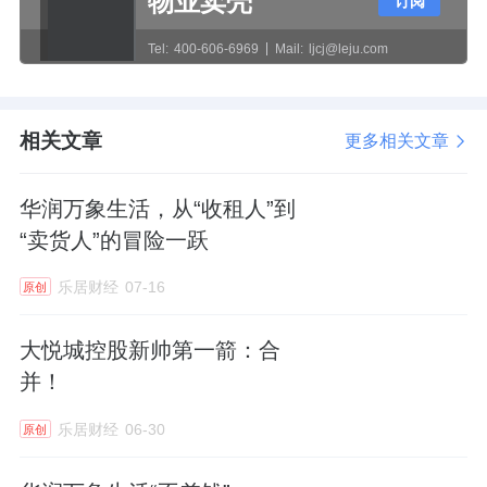
物业卖壳
订阅
当然，这只是账面数字。真金白银方面，宝龙
Tel:
400-606-6969
Mail:
ljcj@leju.com
商业确实只收回来600万。但考虑到厦门宝龙
每年还要亏近2000万，甩掉它也是在止损。
相关文章
更多相关文章
剥离背后，提质增效
华润万象生活，从“收租人”到
虽然现金只收了600万，但通过剥离负债和亏
“卖货人”的冒险一跃
损源，宝龙商业的账面利润的确得到了充实。
乐居财经
07-16
原创
而把这笔交易放在宝龙商业2025年度业绩报告
中去审视，其战略意图就更加清晰了。
大悦城控股新帅第一箭：合
并！
2025年，宝龙商业实现收入约26.08亿元，虽
然同比微降0.4%，但期内股东应占利润约2.34
乐居财经
06-30
原创
亿元，同比增长8.1%。