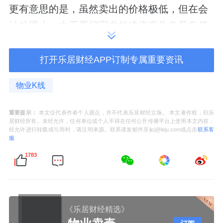
更有意思的是，虽然卖出的价格极低，但在会
计处理上，由于厦门宝龙的净资产为负且负债
累累，一旦这笔负债被移出表外，宝龙商业反
而能实现一笔“意外之财”。
打开乐居财经APP订制专属重要资讯
据公告披露，出售事项完成后，厦门宝龙的业
物业K线
绩将不再并入集团报表，集团预计将确认总收
重要提示：
本文仅代表作者个人观点，并不代表乐居财经立场。 本文著作权，归乐
益约4770万元。
居财经所有。未经允许，任何单位或个人不得在任何公开传播平台上使用本文内容；
经允许进行转载或引用时，请注明来源。联系请发邮件至ljcj@leju.com或点击
联系客
服
这笔账不难算：就好比你手上有个破公司，不
1783
仅不值钱，还欠了一屁股债。现在有人愿意接
盘，你虽然只拿到600万现金，但同时也把几
千万的债务甩出去了。在你的账本上，这就算
是一笔“收益”。
《乐居财经精选》