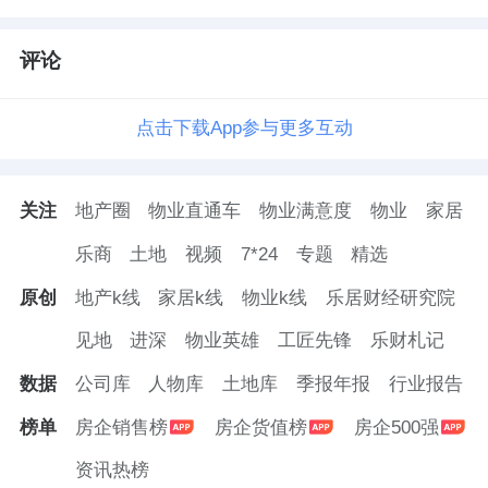
评论
往期精彩内容回顾
点击下载App参与更多互动
华润万象生活
“分手”了
关注
地产圈
物业直通车
物业满意度
物业
家居
又一物企老板撤退了
乐商
土地
视频
7*24
专题
精选
胖东来下场，要给物业打个样
原创
地产k线
家居k线
物业k线
乐居财经研究院
见地
进深
物业英雄
工匠先锋
乐财札记
数据
公司库
人物库
土地库
季报年报
行业报告
榜单
房企销售榜
房企货值榜
房企500强
资讯热榜