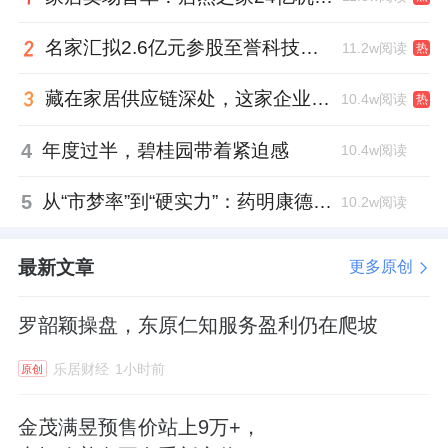
离的名单中。
名家汇拟2.6亿元参股至誉科技，跨界布局工业级固态存储
11.2w阅读
热
出售厦门宝龙，本质上是宝龙商业正在执行的
“剥离低效资产、聚焦核心区域”经营策略的一
藏在家居供应链深处，这家企业正在悄悄转型
10.4w阅读
热
个缩影。
4
年度过半，碧桂园带着紧迫感
10.4w阅读
宝龙商业在公告里也给出了理由：公司要专注
5
从“市梦率”到“硬实力”：药明康德如何用业绩填平2021年估值鸿沟？
10.2w阅读
长三角核心区域，优先强化“宝龙广场”这个核
心品牌。
最新文章
更多原创
厦门虽然也是福建的重镇，但在宝龙的版图
罗韶颖操盘，东原仁知服务盈利仍在爬坡
里，“长三角一体化”才是唯一的黄金赛道。
乐居财经
1小时前
原创
厦门宝龙不在核心区域内，又是社区型商业，
战略价值有限。继续留着它，反而要花很多跨
金茂满昱预售价站上9万+，
区域的管理成本，不值得。