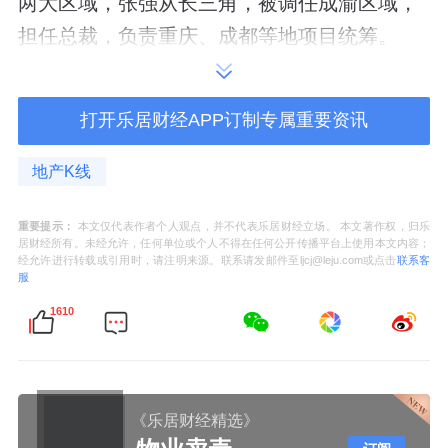
两大区域，张强从长三角，被调任成渝区域，
担任总裁，负责重庆、成都等地项目统筹。
如今，张强分管融创地产业务，可以说是一次
打开乐居财经APP订制专属重要资讯
老将的晋升。
而在这轮人事变动中的另一位主角黄书平，也
地产K线
是从顺驰时代就履职至今的高管。
重要提示：
本文仅代表作者个人观点，并不代表乐居财经立场。 本文著作权，归乐
居财经所有。未经允许，任何单位或个人不得在任何公开传播平台上使用本文内容；
他目前身兼多职，既是融创执行董事、执行总
经允许进行转载或引用时，请注明来源。联系请发邮件至ljcj@leju.com或点击
联系客
服
裁兼华南区域总裁，也分管文旅、物业板块业
1610
务。
黄书平是做财务出身的，此前曾当过一段时间
的集团首席财务官及公司秘书。
《乐居财经精选》