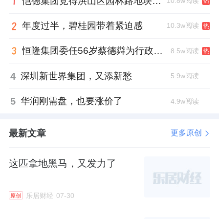
恺德集团竞得洪山区园林路地块，引入贝好家C2M产品定位及营销服务
此后两年，公司连续启动战略升级，他作为主
10.8w阅读
热
题演讲者，宣布融创战略升级为“中国家庭美好
年度过半，碧桂园带着紧迫感
10.3w阅读
热
生活整合服务商”、“美好城市共建者”。
恒隆集团委任56岁蔡德粦为行政总裁、年薪2052万港元，曾任星巴克中国CEO
8.5w阅读
热
如今，他淡出了三大业务，融创内部的说法
是，汪孟德将更聚焦公司整体战略和重点业务
4
深圳新世界集团，又添新愁
5.9w阅读
事项。
5
华润刚需盘，也要涨价了
4.9w阅读
这样的角色转换，似乎也顺理成章。毕竟这些
年，他从管业务到管战略的轨迹，已较为清
最新文章
更多原创
晰。
这匹拿地黑马，又发力了
但外界仍道出了背后的另一隐情。
乐居财经
07-30
原创
那就是近年来，因为融创陷入流动性困境，作
为融创房地产集团法定代表人，汪孟德已被多