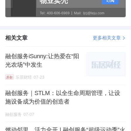
物业卖壳
订阅
这一点，倒是和汪孟德比较像。
Tel:
400-606-6969
Mail:
ljcj@leju.com
汪孟德在融创，也是当了几年的首席财务官，
才改任执行总裁的。
相关文章
更多相关文章
汪孟德进退
融创服务iSunny:让热爱在“阳
汪孟德拥有着丰富的地产经验和财务知识、做
光农场”中发生
事低调。
乐居财经
07-23
原创
在融创早期的扩张阶段，他扮演的是沉稳的“财
融创服务｜STLM：以全生命周期管理，让设
务官”角色。
施设备成为价值的创造者
2017年前后，在融创150亿投资乐视的发布会
融创服务
07-07
上，汪孟德低调地坐在孙宏斌身旁，在关键交
易中从不露声色。
燃动邻里，活力全开 | 融创服务“超级运动季”火