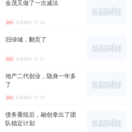
金茂又做了一次减法
次被限高。
今年4月，因融创房地产集团，未及时披露未能
乐居财经
07-28
原创
清偿到期债务、资产被查封有关事项，汪孟德
旧绿城，翻页了
被深交所出具了警示函。
这为公司管理层的新老交替，提供了一个动
乐居财经
07-27
原创
因，促使公司做出调整，让汪孟德“退居二
地产二代创业，隐身一年多
线”。
了
二代接班迹象
乐居财经
07-23
原创
在融创内部，孙宏斌的长子孙喆一的接班迹
债务重组后，融创拿出了团
象，也已逐渐显露。
队稳定计划