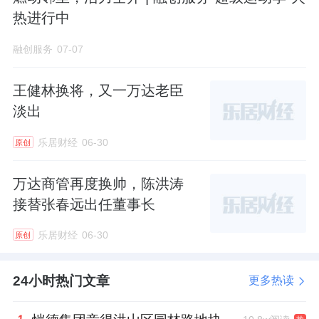
热进行中
但外界都知道，他才是坐镇筹备“钱粮”的人。
融创服务
07-07
凭借着过硬的财技与协调能力，后来融创对
万
王健林换将，又一万达老臣
达
文旅项目的收购与整合，他也起到了重要的
淡出
推动作用。
乐居财经
06-30
原创
2015年9月，汪孟德出任融创行政总裁后，他
更多地走到台前，为公司的战略转型和产品理
万达商管再度换帅，陈洪涛
念站台。
接替张春远出任董事长
比如，2018年11月，融创发布首个中式产品谱
乐居财经
06-30
原创
系，汪孟德在演讲台上表示，做好中式产品，
24小时热门文章
更多热读
是融创产品战略当中尤为重要的一环。