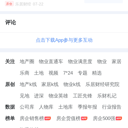
孙喆一于2017年开始担任融创执行董事，进入
乐居财经
07-22
原创
集团核心决策层。隔年，融创文化集团成立，
孙喆一任总裁。
评论
2023年底，在文化集团历练四年多的时间后，
点击下载App参与更多互动
他接任
融创北京
区域总裁职务，重回地产一
线。
关注
地产圈
物业直通车
物业满意度
物业
家居
这被外界视为二代接班的重要信号。
乐商
土地
视频
7*24
专题
精选
那时候，原融创北京区域总裁荆宏，升任北京
原创
地产k线
家居k线
物业k线
乐居财经研究院
区域董事长。大有对二代“扶上马，送一程”的
见地
进深
物业英雄
工匠先锋
乐财札记
意味。
数据
公司库
人物库
土地库
季报年报
行业报告
眼下，按照公司高管新老交替的进度，孙喆一
榜单
房企销售榜
房企货值榜
房企500强
后续是否会有新的安排，还有待观察。