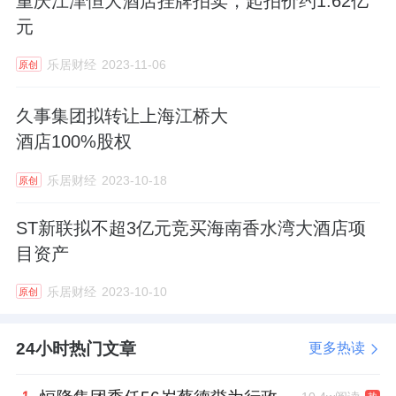
重庆江津恒大酒店挂牌拍卖，起拍价约1.62亿
陕西峻瑞峰由李国良全资持股，他目前已成为
元
陕西合巨源的法定代表人。这表明，太白山唐
乐居财经
2023-11-06
原创
镇项目的易主，已成为现实。
不仅如此，长安唐村、天朗时代
大酒店
等一众
久事集团拟转让上海江桥大
酒店100%股权
资产，似乎也有被处置的可能。
乐居财经
2023-10-18
原创
老将掌权
ST新联拟不超3亿元竞买海南香水湾大酒店项
要厘清上述事件的来龙去脉，要从创始人说
目资产
起。
乐居财经
2023-10-10
原创
孙茵深耕西安地产领域二十余年，打造出区域
头部民营房企天朗集团。但她生前，对家庭子
24小时热门文章
更多热读
女信息高度保密，也没有提前公开订立遗嘱。