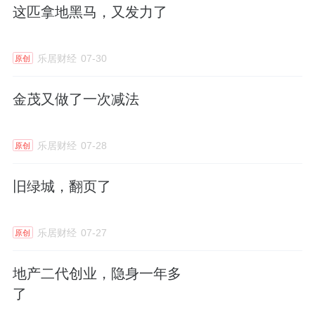
在此之前，他已于2024年的12月，成为了天朗
这匹拿地黑马，又发力了
集团的法定代表人。
乐居财经
07-30
原创
他的公开露面记录，主要集中在2021年至2025
年。
金茂又做了一次减法
起初，蒋宏略多以项目副总经理身份露面，职
乐居财经
07-28
原创
能偏向一线工程和项目管理。
旧绿城，翻页了
2025年初，他的公开职务已变为“天朗地产公司
总经理”，并开始代表集团出席与政府间的重大
乐居财经
07-27
项目签约，管理职能明显提升。
原创
眼下，在西安天朗地产、陕西天朗文化产业发
地产二代创业，隐身一年多
了
展、西安朗崇房地产等一众子公司里，蒋宏略