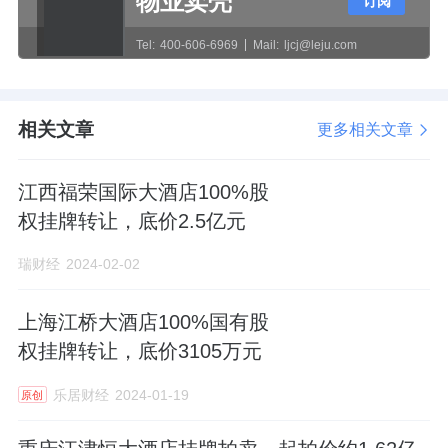
物业卖壳
订阅
目是天朗集团开发的千亩唐风文旅康养小镇。
Tel:
400-606-6969
Mail:
ljcj@leju.com
2018年5月，在项目动工典礼上，孙茵表示，
项目的开发，将以盛唐文化为轴，“终南文化”
相关文章
更多相关文章
为魂，太白山与李白为主要IP，探索出文化 小
镇的模式。
江西福荣国际大酒店100%股
权挂牌转让，底价2.5亿元
如今，天朗控股这一核心资产，确实有了被交
易的痕迹。
瑞财经
2024-02-02
天眼查显示，陕西合巨源在5月14日，出现了
上海江桥大酒店100%国有股
一项股东变更记录。
原持股80%的陕西天朗文
权挂牌转让，底价3105万元
化产业发展退出，取而代之的，是陕西峻瑞峰
乐居财经
2024-01-19
原创
实业有限公司。