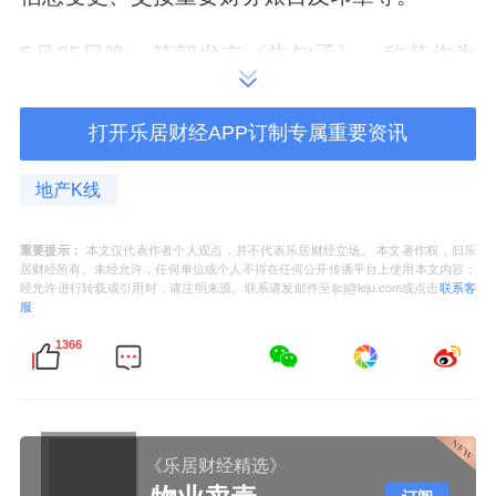
5月25日晚，符朝发布《告知函》，称其作为
持股99%的合法控股股东，股权权属完整有
效，继承人方面已依法进驻集团总部，收回被
打开乐居财经APP订制专属重要资讯
侵占办公场地并临时封存。
地产K线
引发双方对峙的导火索之一，是对天朗资产的
重要提示：
本文仅代表作者个人观点，并不代表乐居财经立场。 本文著作权，归乐
处置。
居财经所有。未经允许，任何单位或个人不得在任何公开传播平台上使用本文内容；
经允许进行转载或引用时，请注明来源。联系请发邮件至ljcj@leju.com或点击
联系客
服
按贺久长、孙达人方面的说法，蒋宏略在未告
1366
知继承人的情况下，将天朗集团旗下的陕西合
巨源房地产开发有限公司80%股权，对外转
让，
价格仅为市场估值的十分之一。
《乐居财经精选》
陕西合巨源对应的项目，是太白山唐镇，该项