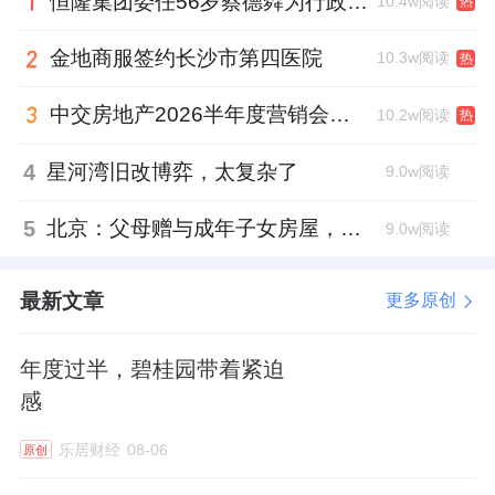
恒隆集团委任56岁蔡德粦为行政总裁、年薪2052万港元，曾任星巴克中国CEO
10.4w阅读
热
2025年6月19日，她骤然逝世，天朗集团失去
金地商服签约长沙市第四医院
10.3w阅读
了实际控制人。
热
中交房地产2026半年度营销会，绿城祝军现身了
10.2w阅读
热
这一年的12月，孙茵父亲孙达人、丈夫贺久
长，经西安市汉唐公证处出具继承公证书，
取
4
星河湾旧改博弈，太复杂了
9.0w阅读
得孙茵名下天朗集团99%股权，二人各继承其
中的49.5%股权，形成了一致行动人。
5
北京：父母赠与成年子女房屋，不再核验子女的购房资格
9.0w阅读
但公司的实际管理权，则在蒋宏略等人手上。
最新文章
更多原创
天朗集团全称为“天朗
伟业控股
集团有限公
年度过半，碧桂园带着紧迫
司”，目前显示的股权架构，仍是孙茵、蒋宏略
感
分别持股99%、1%股份。
乐居财经
08-06
原创
其中，
蒋宏略是2025年4月，才开始持股的。