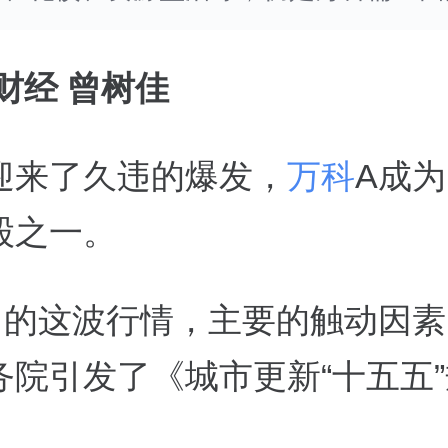
财经 曾树佳
迎来了久违的爆发，
万科
A成
股之一。
9日的这波行情，主要的触动因
务院引发了《城市更新“十五五”