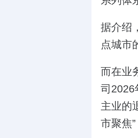
系列体
据介绍
点城市
而在业
司20
主业的
市聚焦