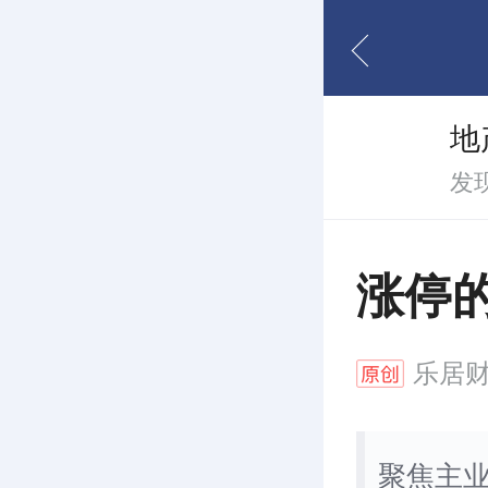
地
发
涨停
乐居
聚焦主