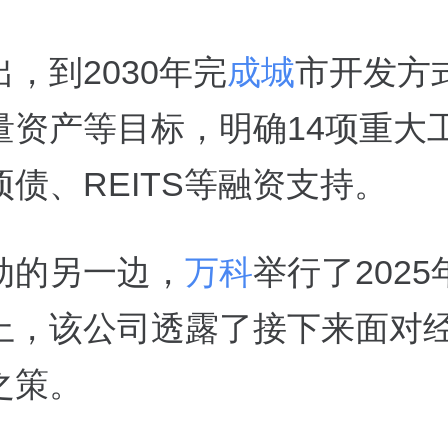
，到2030年完
成城
市开发方
量资产等目标，明确14项重大
债、REITS等融资支持。
动的另一边，
万科
举行了202
上，该公司透露了接下来面对
之策。