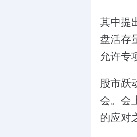
其中提出
盘活存
允许专项
股市跃
会。会
的应对