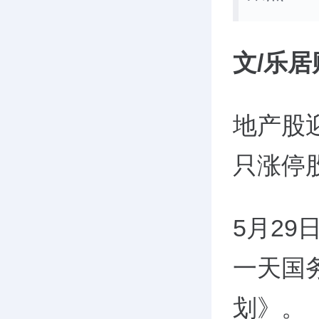
文/乐居
地产股
只涨停
5月2
一天国
划》。