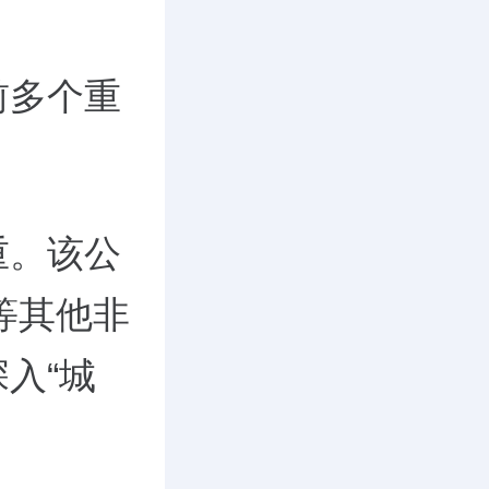
前多个重
。
重。该公
等其他非
入“城
。