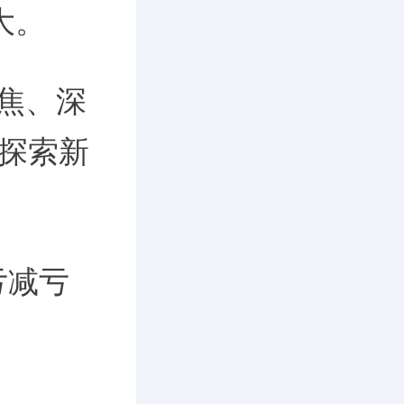
大。
焦、深
、探索新
。
亏减亏