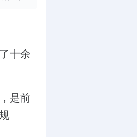
为了十余
素，是前
规