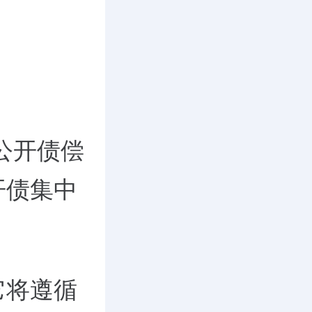
。
元公开债偿
开债集中
它将遵循