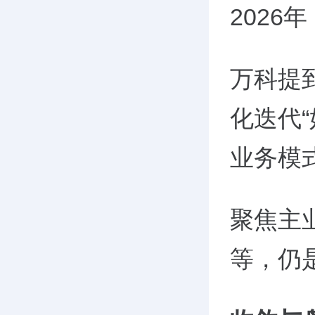
202
万科提
化迭代
业务模
聚焦主
等，仍