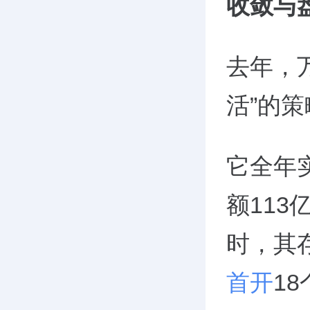
收敛与
去年，
活”的策
它全年实
额11
时，其存
首开
1