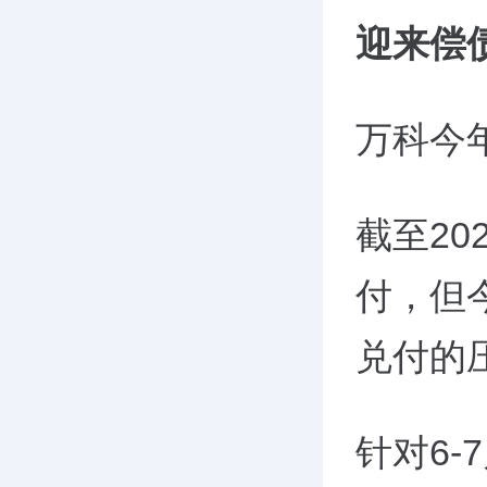
迎来偿
万科今
截至20
付，但
兑付的
针对6