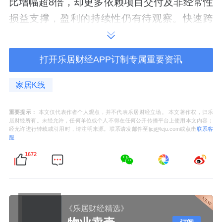
比增幅超8倍，却更多依赖项目交付及非经常性
损益支撑，盈利的持续性仍有待观察。快速跨
界扩张之下，专业人才储备、财务风控体系的
短板，容易造成合规风险。
打开乐居财经APP订制专属重要资讯
行业环境遇冷叠加转型博弈
家居K线
追溯企业发展脉络，便能读懂华立股份当下选
重要提示：
本文仅代表作者个人观点，并不代表乐居财经立场。 本文著作权，归乐
择背后的根源。华立股份由谭洪汝夫妇一手创
居财经所有。未经允许，任何单位或个人不得在任何公开传播平台上使用本文内容；
经允许进行转载或引用时，请注明来源。联系请发邮件至ljcj@leju.com或点击
联系客
办，早年国内装饰封边复合材料市场长期被海
服
外品牌占据，二人深耕行业多年，钻研宽幅挤
1672
出核心工艺，打破外资技术与市场垄断，一步
步将企业打造为细分领域龙头。
《乐居财经精选》
凭借稳定的产品品质与渠道优势，2017年华立