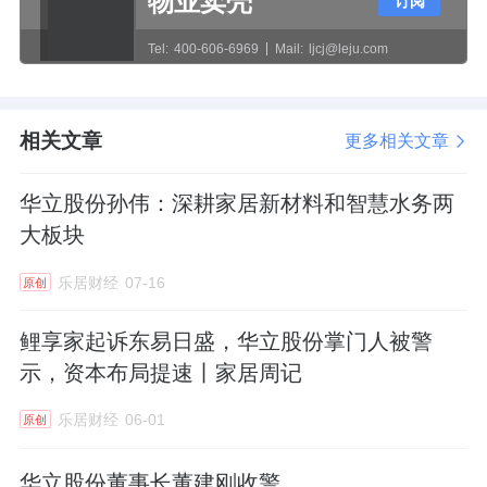
物业卖壳
订阅
股份成功登陆资本市场，迎来发展高光。随着
后期地产行业景气度下行，传统主业增长空间
Tel:
400-606-6969
Mail:
ljcj@leju.com
不断收窄，业绩增长逐渐乏力。2023年，创始
团队转让公司控制权，资本方入主后，企业正
相关文章
更多相关文章
式开启跨界转型之路，全力向智慧水务、数字
科技方向发力。
华立股份孙伟：深耕家居新材料和智慧水务两
大板块
放眼整个行业，传统装饰复合材料深度绑定地
产行业，当下市场需求疲软、行业竞争加剧，
乐居财经
07-16
原创
整体毛利水平持续承压，原有增长逻辑已然难
鲤享家起诉东易日盛，华立股份掌门人被警
以为继，跨界转型成为行业内多数企业的共同
示，资本布局提速丨家居周记
选择。华立股份收购企业切入智慧水务赛道，
乐居财经
06-01
本意正是培育第二增长曲线，但同时也面对多
原创
重现实挑战。
华立股份董事长董建刚收警