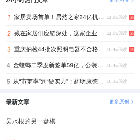
24小时热门文章
家居卖场首单！居然之家24亿机构间REITs获深交所无异议函
11.9w阅读
热
藏在家居供应链深处，这家企业正在悄悄转型
11.0w阅读
热
重庆抽检44批次照明电器不合格，木林森全资子公司被点名
10.4w阅读
热
4
金螳螂二季度新签单59亿，公装业务贡献逾八成
10.4w阅读
5
从“市梦率”到“硬实力”：药明康德如何用业绩填平2021年估值鸿沟？
10.3w阅读
最新文章
更多原创
吴水根的另一盘棋