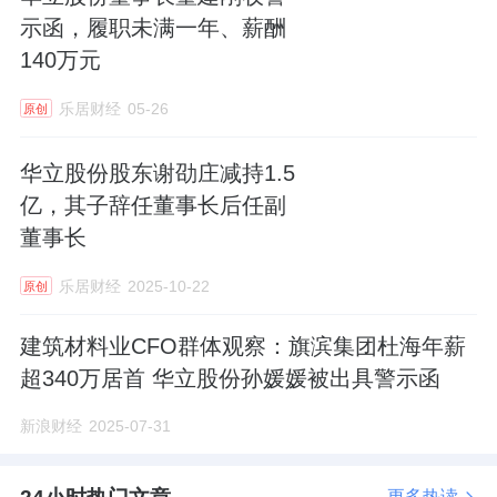
示函，履职未满一年、薪酬
一方面，此次合规处罚容易影响市场与机构对
140万元
公司的信心，全面梳理财务流程、完善内控制
度，成为当下首要任务。另一方面，传统主业
乐居财经
05-26
原创
与水务新业务双线运营，也对公司资金、管
华立股份股东谢劭庄减持1.5
理、资源分配提出更高要求。
亿，其子辞任董事长后任副
短期而言，企业必须完成合规整改，筑牢风控
董事长
底线；中长期来看，唯有让水务业务稳定兑现
乐居财经
2025-10-22
原创
收益，同时依托智能制造升级稳住传统基本
盘，才有望形成双轮驱动格局。对于华立股份
建筑材料业CFO群体观察：旗滨集团杜海年薪
超340万居首 华立股份孙媛媛被出具警示函
来说，这场跨界突围战，才刚刚走到考验最严
峻的阶段。
新浪财经
2025-07-31
更多热读