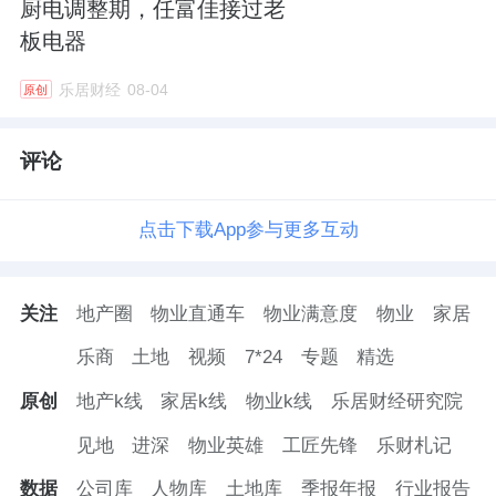
厨电调整期，任富佳接过老
板电器
乐居财经
08-04
原创
评论
点击下载App参与更多互动
关注
地产圈
物业直通车
物业满意度
物业
家居
乐商
土地
视频
7*24
专题
精选
原创
地产k线
家居k线
物业k线
乐居财经研究院
见地
进深
物业英雄
工匠先锋
乐财札记
数据
公司库
人物库
土地库
季报年报
行业报告