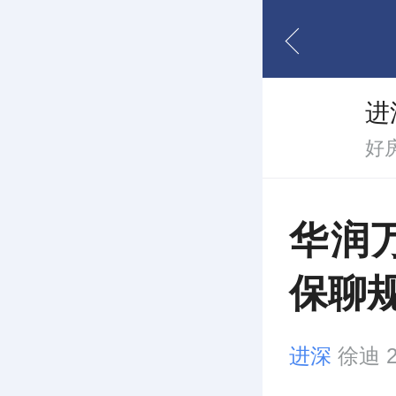
进
好
华润
保聊
进深
徐迪 20