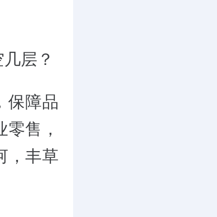
空几层？
，保障品
业零售，
河，丰草