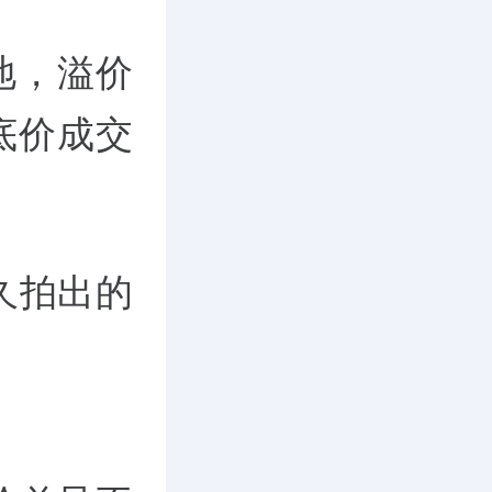
地，溢价
底价成交
久拍出的