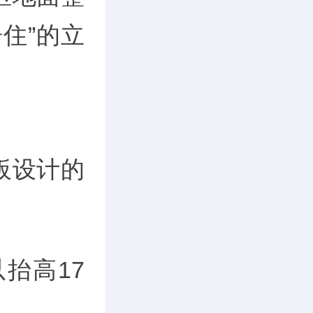
住”的立
板设计的
抬高17