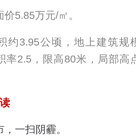
价5.85万元/㎡。
约3.95公顷，地上建筑规模
积率2.5，限高80米，局部高
读
市，一扫阴霾。