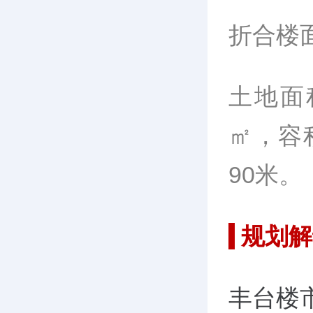
折合楼面
土地面积
㎡，容
90米。
规划解
丰台楼