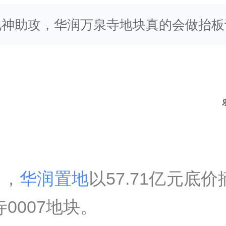
地神助攻，华润万泉寺地块真的会做抬板
日
，
华润置地
以
57.71亿元底价
0007地块
。