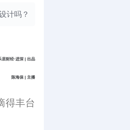
设计吗？
乐居财经·进深 | 出品
陈海保 | 主播
摘得
丰台