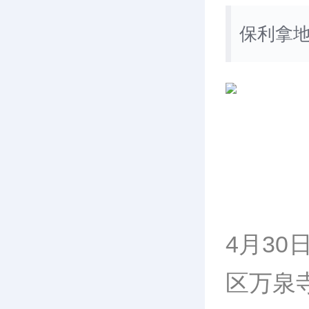
保利拿
4月30
区万泉寺