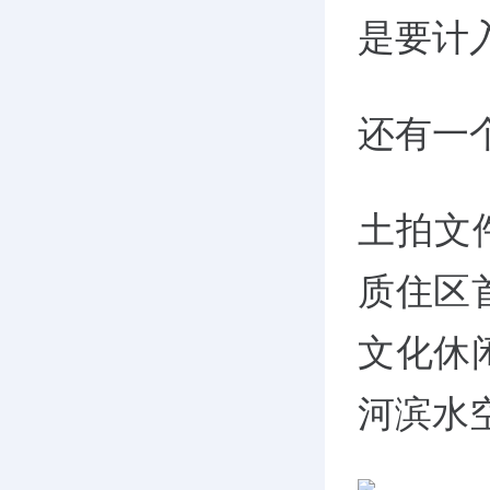
是要计
还有一
土拍文
质住区
文化休
河滨水