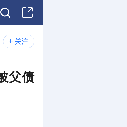
关注
被父债