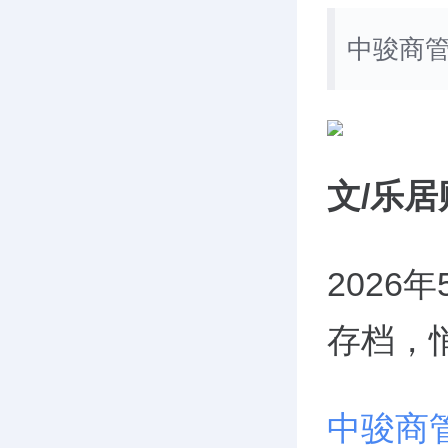
中骏商管
文/乐居
2026
存档，
中骏商