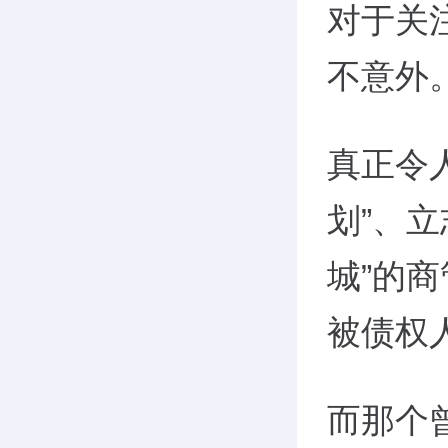
对于关
不意外
真正令
划”、立
城”的
被债权
而那个