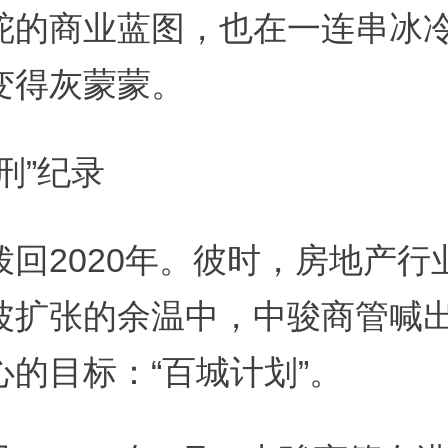
舵的商业蓝图，也在一连串冰
变得灰蒙蒙。
刑”纪录
拨回2020年。彼时，房地产行
波扩张的余温中，中骏商管喊
心的目标：“百城计划”。