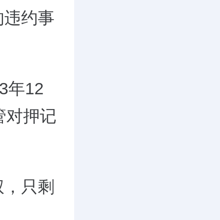
的违约事
年12
管对押记
权，只剩