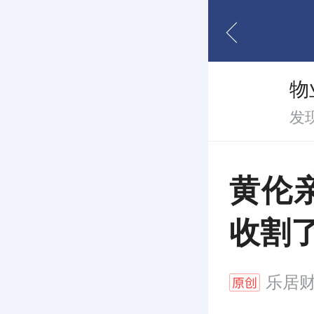
物
发
黄伦
收割
乐居