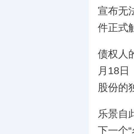
宣布无
件正式
债权人的
月18
股份的
乐景自
下一个