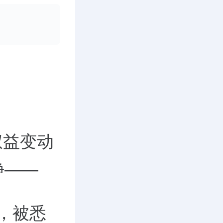
权益变动
静——
本，被悉