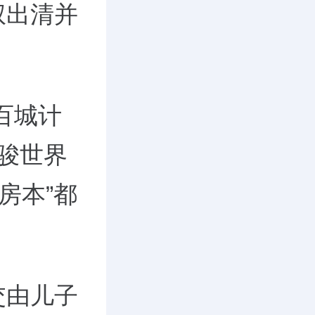
权出清并
百城计
中骏世界
房本”都
交由儿子