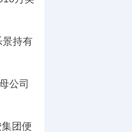
乐景持有
即母公司
骏集团便