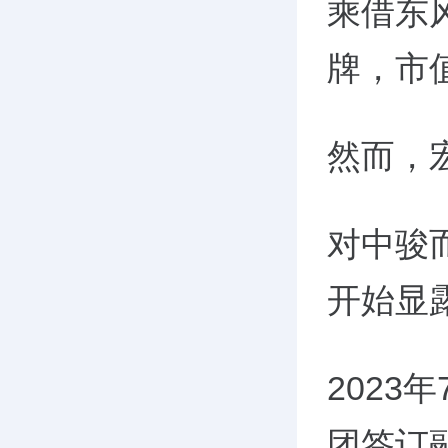
乘借东
牌，市
然而，
对中骏
开始显
2023
团签订融