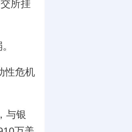
港交所挂
弱。
动性危机
，与银
910万美