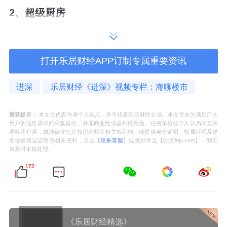
2、超级厨房
最懂生活的圈层——这是懋源对于豪宅客群的
理解。
打开乐居财经APP订制专属重要资讯
它主张，与家人一起烹饪美食，共享人间烟
进深
乐居财经《进深》视频专栏：海聊楼市
火。
重要提示：
本文仅代表作者个人观点，并不代表乐居财经立场。本文旨在为满足广大
用户的信息需求而采集提供，并非商业性或盈利性用途。任何单位或个人认为本文来
134户型厨房达到11平米；234户型厨房面宽达
源标注有误，或涉嫌侵犯其知识产权等相关权利的，请提供身份证明、权属证明及详
到6.4米，面积近20平米。
细侵权情况证明等相关资料，点击【
联系客服
】或发邮件至【ljcj@leju.com】，我们
将及时审核处理。
172
3、高赠送比
騴橒臺的赠送手法有四种：
《乐居财经精选》