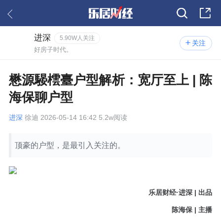
进深
5.90W人关注
关注
好房子时代。
懋源騴橒臺户型解析：宽厅至上 | 陈
海保聊户型
进深
徐迪 2026-05-14 16:42 5.2w阅读
顶豪的户型，是最引入关注的。
乐居财经·进深 | 出品
陈海保 | 主播