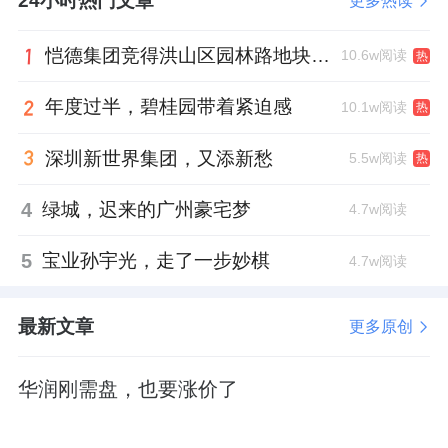
24小时热门文章
更多热读
也非常高。
恺德集团竞得洪山区园林路地块，引入贝好家C2M产品定位及营销服务
10.6w阅读
热
纯住宅用地，容积率2.8，限高60米（局部80
米），算是比较舒适宜居的密度。
年度过半，碧桂园带着紧迫感
10.1w阅读
热
地形规整，东西长而南北短，面宽资源好，楼
深圳新世界集团，又添新愁
5.5w阅读
热
栋排布灵活，很适合打造大高板产品。
4
绿城，迟来的广州豪宅梦
4.7w阅读
5
宝业孙宇光，走了一步妙棋
4.7w阅读
最新文章
更多原创
来源：进深
作者：徐迪
华润刚需盘，也要涨价了