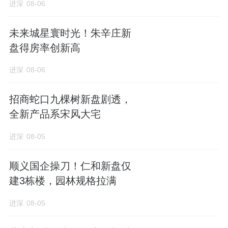
进深
08-06
未来城星寰时光！朱辛庄新
盘得房率创新高
进深
08-06
招商蛇口九棵树新盘剧透，
全新产品系宋风大宅
进深
08-05
顺义国企操刀！仁和新盘仅
建3栋楼，园林规格拉满
进深
08-05