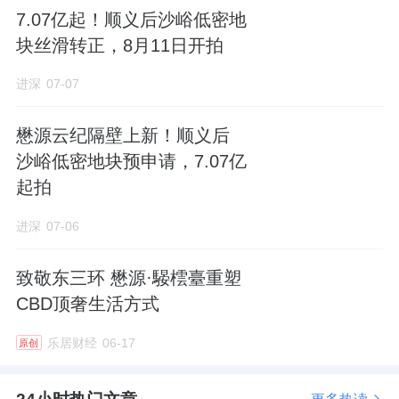
它的精装品质，你看一下它对待騴橒臺外立面
7.07亿起！顺义后沙峪低密地
的态度，就很清楚了。
块丝滑转正，8月11日开拍
用了13种材质组合，包括石材、金属板、珐琅
进深
07-07
板和手工定制砖，等等。
懋源云纪隔壁上新！顺义后
沙峪低密地块预申请，7.07亿
区位地段
起拍
进深
07-06
松榆里地块位于朝阳区潘家园街道，紧邻北工
大西门地铁站。
致敬东三环 懋源·騴橒臺重塑
CBD顶奢生活方式
地处CBD商圈辐射范围内，成熟住区，生活配
套完善，有做高端改善的潜力。
乐居财经
06-17
原创
除了环线和临铁优势，地块自身的综合素质分