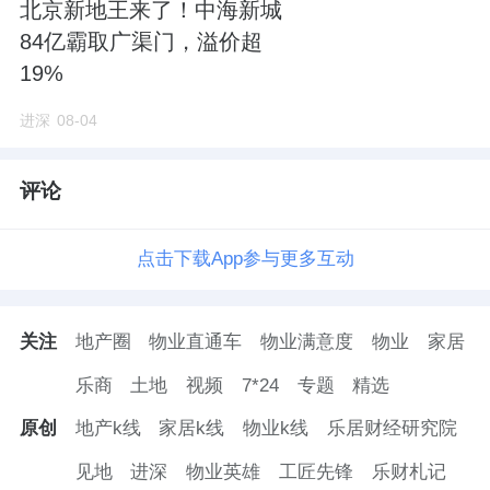
北京新地王来了！中海新城
84亿霸取广渠门，溢价超
19%
进深
08-04
评论
点击下载App参与更多互动
关注
地产圈
物业直通车
物业满意度
物业
家居
乐商
土地
视频
7*24
专题
精选
原创
地产k线
家居k线
物业k线
乐居财经研究院
见地
进深
物业英雄
工匠先锋
乐财札记