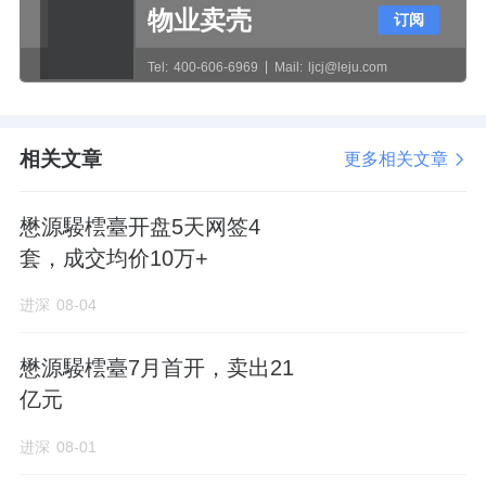
物业卖壳
订阅
内嵌阳台+设备平台+飘窗+装饰构架，每款户
型的赠送比约为12%，预计实际得房率在90%
Tel:
400-606-6969
Mail:
ljcj@leju.com
左右。
另外，它也是将装饰构架阳台，首次带到朝阳
相关文章
更多相关文章
区的楼盘。
懋源騴橒臺开盘5天网签4
套，成交均价10万+
最后一个关键点，买房看精装。
进深
08-04
这一点，懋源是有优势的。
懋源騴橒臺7月首开，卖出21
在北京，懋源被称为“快时代中的慢工匠”，主
亿元
打定制化装修。
进深
08-01